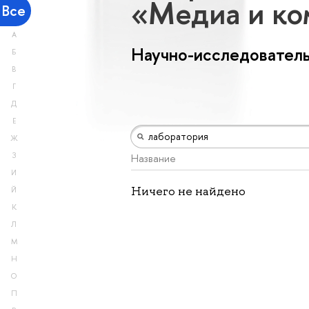
«Медиа и к
Все
А
Научно-исследователь
Б
В
Г
Д
Е
Ж
З
Название
И
Ничего не найдено
Й
К
Л
М
Н
О
П