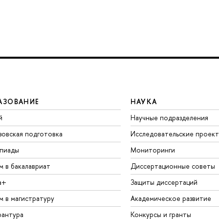
АЗОВАНИЕ
НАУКА
й
Научные подразделения
зовская подготовка
Исследовательские проек
пиады
Мониторинги
м в бакалавриат
Диссертационные советы
а+
Защиты диссертаций
м в магистратуру
Академическое развитие
рантура
Конкурсы и гранты