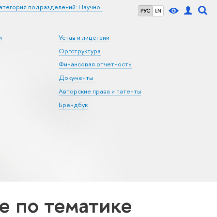
атегория подразделений: Научно-
РУС
EN
и
Устав и лицензии
Оргструктура
Финансовая отчетность
Документы
Авторские права и патенты
Брендбук
 по тематике