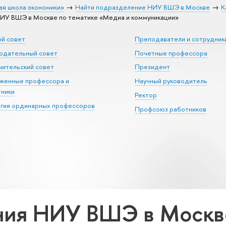
ая школа экономики»
Найти подразделение НИУ ВШЭ в Москве
К
ИУ ВШЭ в Москве по тематике «Медиа и коммуникации»
ый совет
Преподаватели и сотрудник
юдательный совет
Почетные профессора
ительский совет
Президент
уженные профессора и
Научный руководитель
тники
Ректор
егия ординарных профессоров
Профсоюз работников
ия НИУ ВШЭ в Москве