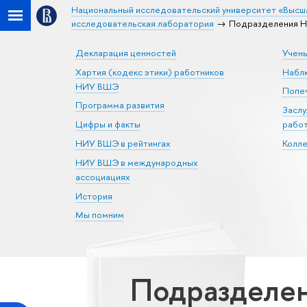
Национальный исследовательский университет «Высш
исследовательская лаборатория
Подразделения Н
Декларация ценностей
Учен
Хартия (кодекс этики) работников
Набл
НИУ ВШЭ
Попеч
Программа развития
Засл
Цифры и факты
рабо
НИУ ВШЭ в рейтингах
Колл
НИУ ВШЭ в международных
ассоциациях
История
Мы помним
Подразделен