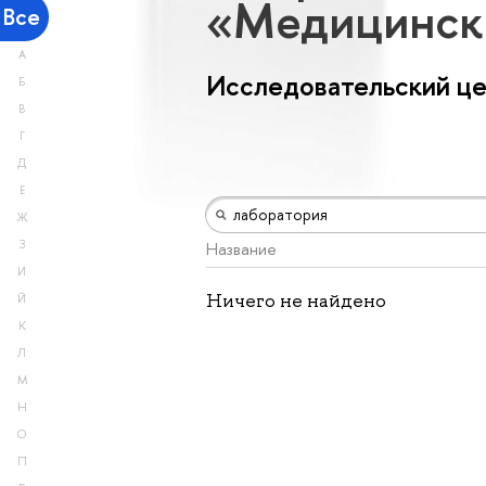
«Медицинск
Все
А
Исследовательский ц
Б
В
Г
Д
Е
Ж
З
Название
И
Ничего не найдено
Й
К
Л
М
Н
О
П