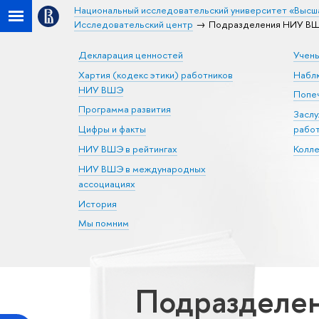
Национальный исследовательский университет «Высш
Исследовательский центр
Подразделения НИУ ВШЭ
Декларация ценностей
Учен
Хартия (кодекс этики) работников
Набл
НИУ ВШЭ
Попеч
Программа развития
Засл
Цифры и факты
рабо
НИУ ВШЭ в рейтингах
Колл
НИУ ВШЭ в международных
ассоциациях
История
Мы помним
Подразделен