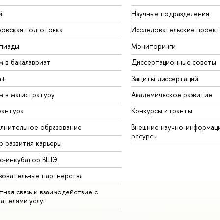
й
Научные подразделения
зовская подготовка
Исследовательские проек
пиады
Мониторинги
м в бакалавриат
Диссертационные советы
а+
Защиты диссертаций
м в магистратуру
Академическое развитие
рантура
Конкурсы и гранты
лнительное образование
Внешние научно-информац
ресурсы
р развития карьеры
ес-инкубатор ВШЭ
зовательные партнерства
ная связь и взаимодействие с
чателями услуг