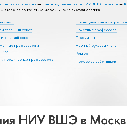
ая школа экономики»
Найти подразделение НИУ ВШЭ в Москве
К
 в Москве по тематике «Медицинские биотехнологии»
ый совет
Преподаватели и сотрудник
юдательный совет
Почетные профессора
ительский совет
Президент
уженные профессора и
Научный руководитель
тники
Ректор
егия ординарных профессоров
Профсоюз работников
ия НИУ ВШЭ в Москве