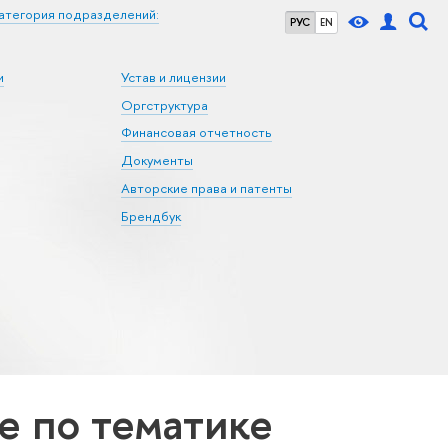
атегория подразделений:
РУС
EN
и
Устав и лицензии
Оргструктура
Финансовая отчетность
Документы
Авторские права и патенты
Брендбук
 по тематике