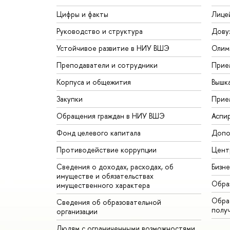
Цифры и факты
Лице
Руководство и структура
Дову
Устойчивое развитие в НИУ ВШЭ
Олим
Преподаватели и сотрудники
Прие
Корпуса и общежития
Вышк
Закупки
Прие
Обращения граждан в НИУ ВШЭ
Аспи
Фонд целевого капитала
Допо
Противодействие коррупции
Цент
Сведения о доходах, расходах, об
Бизн
имуществе и обязательствах
Обра
имущественного характера
Обрат
Сведения об образовательной
полу
организации
Людям с ограниченными возможностями