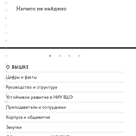
О
Ничего не найдено
П
Р
С
Т
У
Ф
Х
Ц
О ВЫШКЕ
О
Ч
Цифры и факты
Ли
Ш
Руководство и структура
До
Щ
Э
Устойчивое развитие в НИУ ВШЭ
Ол
Ю
Преподаватели и сотрудники
Пр
Я
Корпуса и общежития
Вы
Закупки
Пр