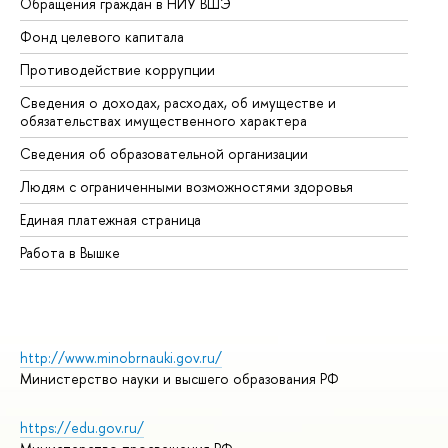
Обращения граждан в НИУ ВШЭ
Ас
Фонд целевого капитала
До
Противодействие коррупции
Це
Сведения о доходах, расходах, об имуществе и
Би
обязательствах имущественного характера
Об
Сведения об образовательной организации
Об
Людям с ограниченными возможностями здоровья
Единая платежная страница
Работа в Вышке
http://www.minobrnauki.gov.ru/
Министерство науки и высшего образования РФ
https://edu.gov.ru/