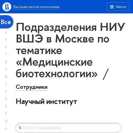
Высшая школа экономики
Меню
Все
Подразделения НИУ
А
ВШЭ в Москве по
Б
тематике
В
Г
«Медицинские
Д
биотехнологии»
Е
Ж
З
Сотрудники
И
Научный институт
Й
К
Л
М
Н