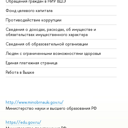
Обращения граждан в НИУ ВШЭ
Ас
Фонд целевого капитала
До
Противодействие коррупции
Це
Сведения о доходах, расходах, об имуществе и
Би
обязательствах имущественного характера
Об
Сведения об образовательной организации
Об
Людям с ограниченными возможностями здоровья
Единая платежная страница
Работа в Вышке
http://www.minobrnauki.gov.ru/
Министерство науки и высшего образования РФ
https://edu.gov.ru/