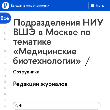
Высшая школа экономики
Меню
Все
Подразделения НИУ
А
ВШЭ в Москве по
Б
тематике
В
Г
«Медицинские
Д
биотехнологии»
Е
Ж
З
Сотрудники
И
Редакции журналов
Й
К
Л
М
Н