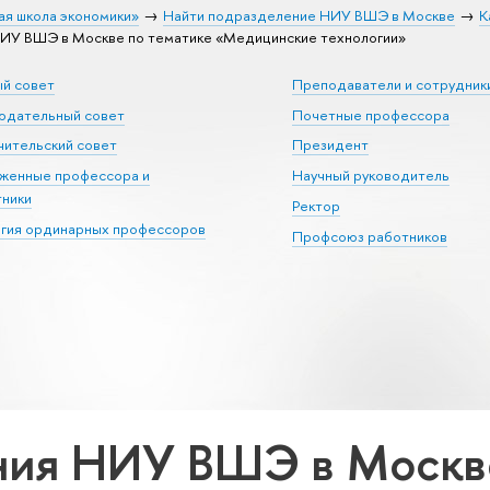
ая школа экономики»
Найти подразделение НИУ ВШЭ в Москве
К
ИУ ВШЭ в Москве по тематике «Медицинские технологии»
ый совет
Преподаватели и сотрудник
юдательный совет
Почетные профессора
ительский совет
Президент
уженные профессора и
Научный руководитель
тники
Ректор
егия ординарных профессоров
Профсоюз работников
ия НИУ ВШЭ в Москве