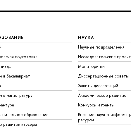
АЗОВАНИЕ
НАУКА
й
Научные подразделения
зовская подготовка
Исследовательские проек
пиады
Мониторинги
м в бакалавриат
Диссертационные советы
а+
Защиты диссертаций
м в магистратуру
Академическое развитие
рантура
Конкурсы и гранты
лнительное образование
Внешние научно-информац
ресурсы
р развития карьеры