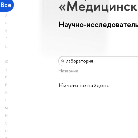
«Медицинск
Все
А
Научно-исследователь
Б
В
Г
Д
Е
Ж
З
Название
И
Ничего не найдено
Й
К
Л
М
Н
О
П