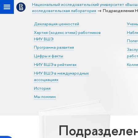
Национальный исследовательский университет «Высш
исследовательская лаборатория
Подразделения Н
Декларация ценностей
Учен
Хартия (кодекс этики) работников
Набл
НИУ ВШЭ
Попеч
Программа развития
Засл
Цифры и факты
рабо
НИУ ВШЭ в рейтингах
Колл
НИУ ВШЭ в международных
ассоциациях
История
Мы помним
Подразделен