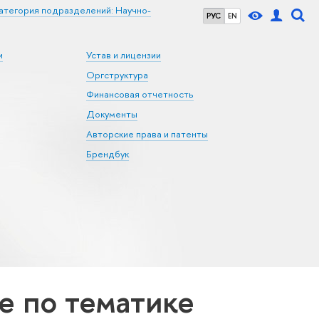
атегория подразделений: Научно-
РУС
EN
и
Устав и лицензии
Оргструктура
Финансовая отчетность
Документы
Авторские права и патенты
Брендбук
 по тематике