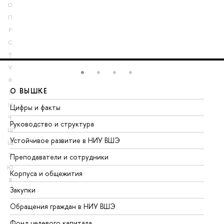
О
П
Р
С
Т
У
Ф
О ВЫШКЕ
О
Х
Ц
Цифры и факты
Ли
Ч
Руководство и структура
До
Ш
Устойчивое развитие в НИУ ВШЭ
Ол
Щ
Э
Преподаватели и сотрудники
Пр
Ю
Корпуса и общежития
Вы
Я
Закупки
Пр
Обращения граждан в НИУ ВШЭ
Ас
Фонд целевого капитала
До