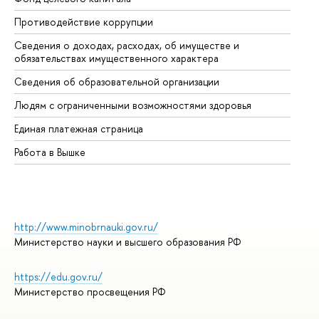
Противодействие коррупции
Це
Сведения о доходах, расходах, об имуществе и
Би
обязательствах имущественного характера
Об
Сведения об образовательной организации
Об
Людям с ограниченными возможностями здоровья
Единая платежная страница
Работа в Вышке
http://www.minobrnauki.gov.ru/
Министерство науки и высшего образования РФ
https://edu.gov.ru/
Министерство просвещения РФ