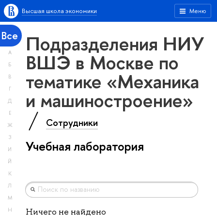
Высшая школа экономики
Меню
Все
Подразделения НИУ
А
ВШЭ в Москве по
Б
тематике «Механика
В
Г
и машиностроение»
Д
Е
Сотрудники
Ж
З
Учебная лаборатория
И
Й
К
Л
М
Н
Ничего не найдено