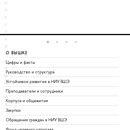
О
П
Р
С
Т
У
Ф
О ВЫШКЕ
О
Х
Ц
Цифры и факты
Ли
Ч
Руководство и структура
До
Ш
Устойчивое развитие в НИУ ВШЭ
Ол
Щ
Э
Преподаватели и сотрудники
Пр
Ю
Корпуса и общежития
Вы
Я
Закупки
Пр
Обращения граждан в НИУ ВШЭ
Ас
Фонд целевого капитала
До