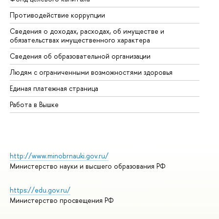
Противодействие коррупции
Це
Сведения о доходах, расходах, об имуществе и
Би
обязательствах имущественного характера
Об
Сведения об образовательной организации
Об
Людям с ограниченными возможностями здоровья
Единая платежная страница
Работа в Вышке
http://www.minobrnauki.gov.ru/
Министерство науки и высшего образования РФ
https://edu.gov.ru/
Министерство просвещения РФ