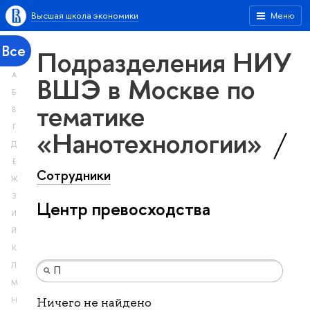
Высшая школа экономики
Меню
Все
Подразделения НИУ
А
ВШЭ в Москве по
Б
тематике
В
Г
«Нанотехнологии»
Д
Е
Сотрудники
Ж
З
Центр превосходства
И
Й
К
Л
М
Н
Ничего не найдено