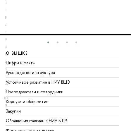
О
П
Р
С
Т
У
Ф
О ВЫШКЕ
О
Х
Ц
Цифры и факты
Ли
Ч
Руководство и структура
До
Ш
Устойчивое развитие в НИУ ВШЭ
Ол
Щ
Э
Преподаватели и сотрудники
Пр
Ю
Корпуса и общежития
Вы
Я
Закупки
Пр
Обращения граждан в НИУ ВШЭ
Ас
Фонд целевого капитала
До