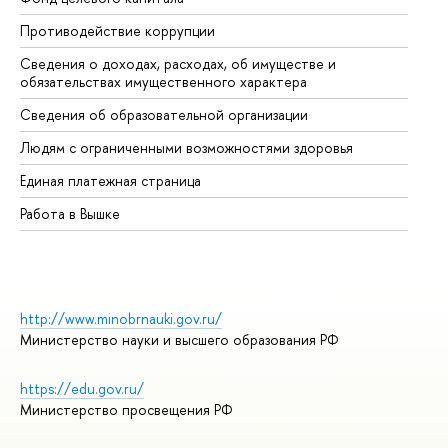
Противодействие коррупции
Це
Сведения о доходах, расходах, об имуществе и
Би
обязательствах имущественного характера
Об
Сведения об образовательной организации
Об
Людям с ограниченными возможностями здоровья
Единая платежная страница
Работа в Вышке
http://www.minobrnauki.gov.ru/
Министерство науки и высшего образования РФ
https://edu.gov.ru/
Министерство просвещения РФ