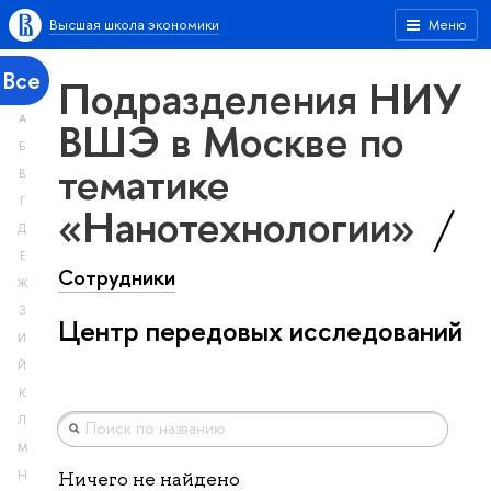
Высшая школа экономики
Меню
Все
Подразделения НИУ
А
ВШЭ в Москве по
Б
тематике
В
Г
«Нанотехнологии»
Д
Е
Сотрудники
Ж
З
Центр передовых исследований
И
Й
К
Л
М
Н
Ничего не найдено