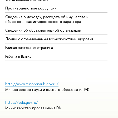
Противодействие коррупции
Це
Сведения о доходах, расходах, об имуществе и
Би
обязательствах имущественного характера
Об
Сведения об образовательной организации
Об
Людям с ограниченными возможностями здоровья
Единая платежная страница
Работа в Вышке
http://www.minobrnauki.gov.ru/
Министерство науки и высшего образования РФ
https://edu.gov.ru/
Министерство просвещения РФ