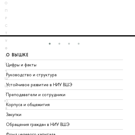
О
П
Р
С
Т
У
Ф
О ВЫШКЕ
О
Х
Ц
Цифры и факты
Ли
Ч
Руководство и структура
До
Ш
Устойчивое развитие в НИУ ВШЭ
Ол
Щ
Э
Преподаватели и сотрудники
Пр
Ю
Корпуса и общежития
Вы
Я
Закупки
Пр
Обращения граждан в НИУ ВШЭ
Ас
Фонд целевого капитала
До