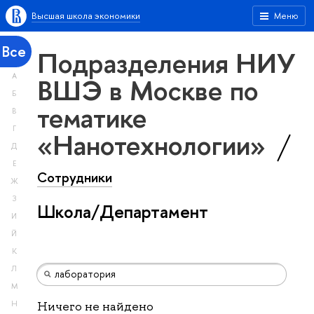
Высшая школа экономики
Меню
Все
Подразделения НИУ
А
ВШЭ в Москве по
Б
тематике
В
Г
«Нанотехнологии»
Д
Е
Сотрудники
Ж
З
Школа/Департамент
И
Й
К
Л
М
Н
Ничего не найдено