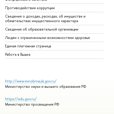
Противодействие коррупции
Це
Сведения о доходах, расходах, об имуществе и
Би
обязательствах имущественного характера
Об
Сведения об образовательной организации
Об
Людям с ограниченными возможностями здоровья
Единая платежная страница
Работа в Вышке
http://www.minobrnauki.gov.ru/
Министерство науки и высшего образования РФ
https://edu.gov.ru/
Министерство просвещения РФ