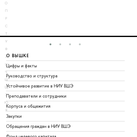
О
П
Р
С
Т
У
Ф
О ВЫШКЕ
О
Х
Ц
Цифры и факты
Ли
Ч
Руководство и структура
До
Ш
Устойчивое развитие в НИУ ВШЭ
Ол
Щ
Э
Преподаватели и сотрудники
Пр
Ю
Корпуса и общежития
Вы
Я
Закупки
Пр
Обращения граждан в НИУ ВШЭ
Ас
Фонд целевого капитала
До