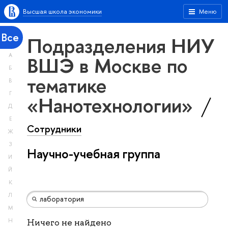
Высшая школа экономики
Меню
Все
Подразделения НИУ
А
ВШЭ в Москве по
Б
тематике
В
Г
«Нанотехнологии»
Д
Е
Сотрудники
Ж
З
Научно-учебная группа
И
Й
К
Л
М
Н
Ничего не найдено