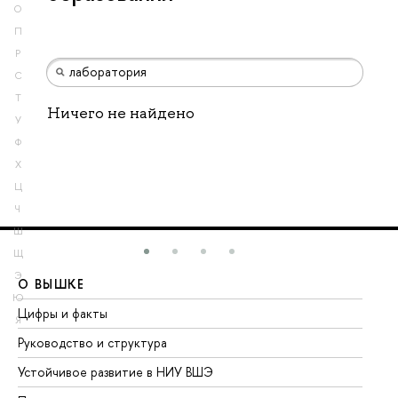
О
П
Р
С
Т
Ничего не найдено
У
Ф
Х
Ц
Ч
Ш
Щ
Э
О ВЫШКЕ
О
Ю
Цифры и факты
Ли
Я
Руководство и структура
До
Устойчивое развитие в НИУ ВШЭ
Ол