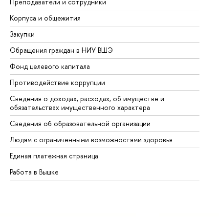
Преподаватели и сотрудники
Пр
Корпуса и общежития
Вы
Закупки
Пр
Обращения граждан в НИУ ВШЭ
Ас
Фонд целевого капитала
До
Противодействие коррупции
Це
Сведения о доходах, расходах, об имуществе и
Би
обязательствах имущественного характера
Об
Сведения об образовательной организации
Об
Людям с ограниченными возможностями здоровья
Единая платежная страница
Работа в Вышке