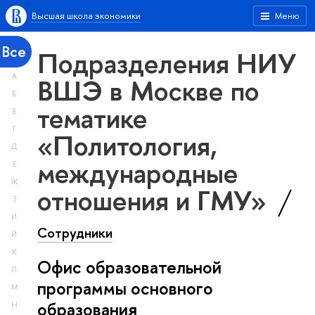
Высшая школа экономики
Меню
Все
Подразделения НИУ
А
ВШЭ в Москве по
Б
тематике
В
Г
«Политология,
Д
международные
Е
Ж
отношения и ГМУ»
З
И
Сотрудники
Й
К
Офис образовательной
Л
программы основного
М
образования
Н