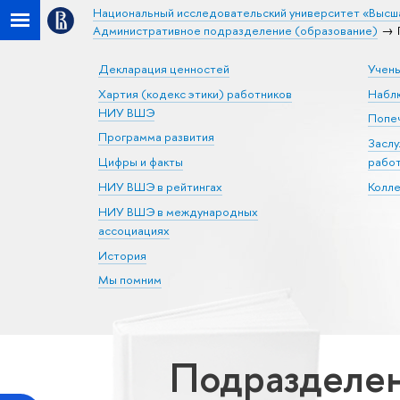
Национальный исследовательский университет «Высш
Административное подразделение (образование)
Декларация ценностей
Учен
Хартия (кодекс этики) работников
Набл
НИУ ВШЭ
Попеч
Программа развития
Засл
Цифры и факты
рабо
НИУ ВШЭ в рейтингах
Колл
НИУ ВШЭ в международных
ассоциациях
История
Мы помним
Подразделен