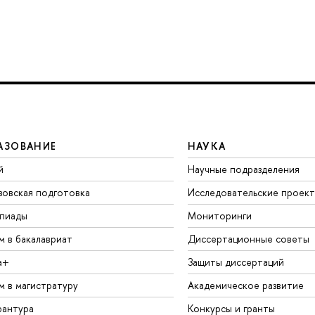
АЗОВАНИЕ
НАУКА
й
Научные подразделения
зовская подготовка
Исследовательские проек
пиады
Мониторинги
м в бакалавриат
Диссертационные советы
а+
Защиты диссертаций
м в магистратуру
Академическое развитие
рантура
Конкурсы и гранты