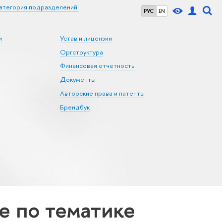
атегория подразделений:
РУС
EN
и
Устав и лицензии
Оргструктура
Финансовая отчетность
Документы
Авторские права и патенты
Брендбук
 по тематике