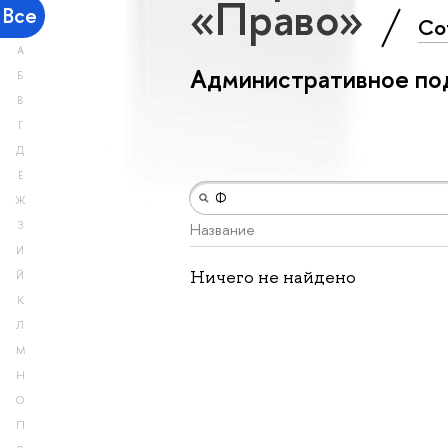
«Право»
Все
Со
А
Административное по
Б
В
Г
Д
Е
Ж
З
Название
И
Ничего не найдено
Й
К
Л
М
Н
О
П