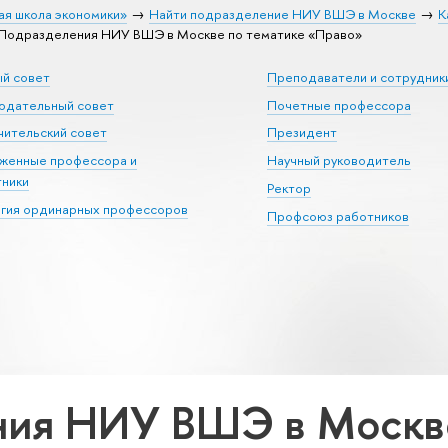
ая школа экономики»
Найти подразделение НИУ ВШЭ в Москве
К
Подразделения НИУ ВШЭ в Москве по тематике «Право»
ый совет
Преподаватели и сотрудник
юдательный совет
Почетные профессора
ительский совет
Президент
уженные профессора и
Научный руководитель
тники
Ректор
егия ординарных профессоров
Профсоюз работников
ия НИУ ВШЭ в Москве