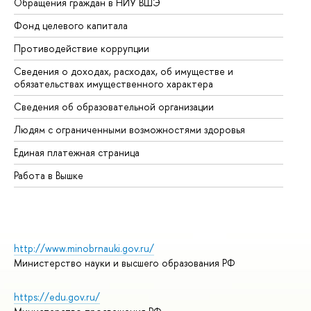
Обращения граждан в НИУ ВШЭ
Ас
Фонд целевого капитала
До
Противодействие коррупции
Це
Сведения о доходах, расходах, об имуществе и
Би
обязательствах имущественного характера
Об
Сведения об образовательной организации
Об
Людям с ограниченными возможностями здоровья
Единая платежная страница
Работа в Вышке
http://www.minobrnauki.gov.ru/
Министерство науки и высшего образования РФ
https://edu.gov.ru/