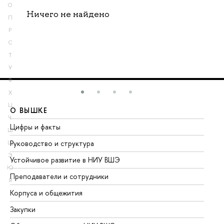
О
Ничего не найдено
П
Р
С
Т
У
Ф
Х
Ц
О ВЫШКЕ
О
Ч
Цифры и факты
Ли
Ш
Руководство и структура
До
Щ
Э
Устойчивое развитие в НИУ ВШЭ
Ол
Ю
Преподаватели и сотрудники
Пр
Я
Корпуса и общежития
Вы
Закупки
Пр