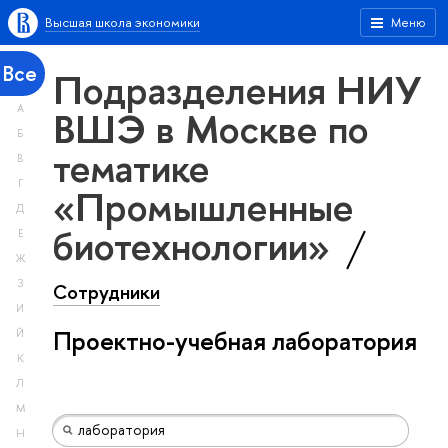
Высшая школа экономики
Меню
Все
Подразделения НИУ
А
ВШЭ в Москве по
Б
тематике
В
Г
«Промышленные
Д
биотехнологии»
Е
Ж
З
Сотрудники
И
Проектно-учебная лаборатория
Й
К
Л
М
Н