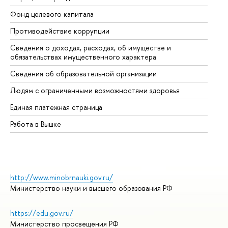
Фонд целевого капитала
До
Противодействие коррупции
Це
Сведения о доходах, расходах, об имуществе и
Би
обязательствах имущественного характера
Об
Сведения об образовательной организации
Об
Людям с ограниченными возможностями здоровья
Единая платежная страница
Работа в Вышке
http://www.minobrnauki.gov.ru/
Министерство науки и высшего образования РФ
https://edu.gov.ru/
Министерство просвещения РФ