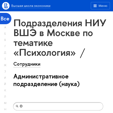
Высшая школа экономики
Меню
Все
Подразделения НИУ
А
ВШЭ в Москве по
Б
тематике
В
Г
«Психология»
Д
Е
Сотрудники
Ж
З
Административное
И
подразделение (наука)
Й
К
Л
М
Н