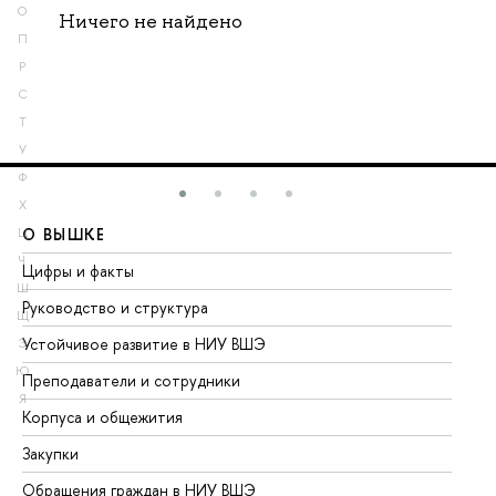
О
Ничего не найдено
П
Р
С
Т
У
Ф
Х
О ВЫШКЕ
О
Ц
Ч
Цифры и факты
Ли
Ш
Руководство и структура
До
Щ
Устойчивое развитие в НИУ ВШЭ
Ол
Э
Ю
Преподаватели и сотрудники
Пр
Я
Корпуса и общежития
Вы
Закупки
Пр
Обращения граждан в НИУ ВШЭ
Ас