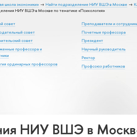
ая школа экономики»
Найти подразделение НИУ ВШЭ в Москве
К
еления НИУ ВШЭ в Москве по тематике «Психология»
ый совет
Преподаватели и сотрудник
юдательный совет
Почетные профессора
ительский совет
Президент
уженные профессора и
Научный руководитель
тники
Ректор
егия ординарных профессоров
Профсоюз работников
ия НИУ ВШЭ в Москве