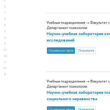
Р
С
Т
У
Учебные подразделения → Факультет с
Ф
Департамент психологии
Х
Научно-учебная лаборатория ко
Ц
исследований
Ч
Ш
Социальные науки
Психология
Щ
Э
Ю
Я
Учебные подразделения → Факультет с
Департамент психологии
Научно-учебная лаборатория пс
социального неравенства
Социальные науки
Психология