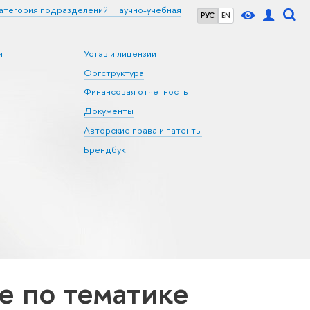
атегория подразделений: Научно-учебная
РУС
EN
и
Устав и лицензии
Оргструктура
Финансовая отчетность
Документы
Авторские права и патенты
Брендбук
 по тематике