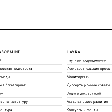
АЗОВАНИЕ
НАУКА
й
Научные подразделения
зовская подготовка
Исследовательские проек
пиады
Мониторинги
м в бакалавриат
Диссертационные советы
а+
Защиты диссертаций
м в магистратуру
Академическое развитие
рантура
Конкурсы и гранты