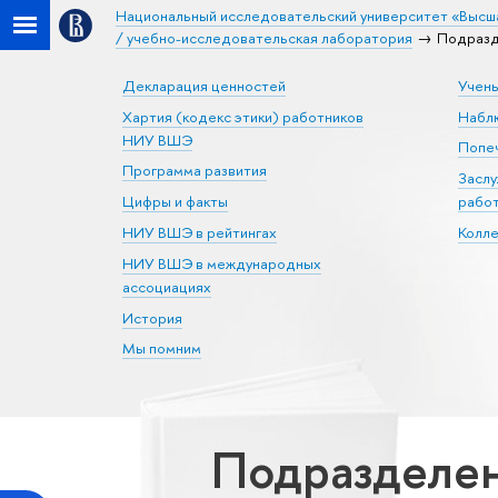
Национальный исследовательский университет «Высш
/ учебно-исследовательская лаборатория
Подразд
Декларация ценностей
Учен
Хартия (кодекс этики) работников
Набл
НИУ ВШЭ
Попеч
Программа развития
Засл
Цифры и факты
рабо
НИУ ВШЭ в рейтингах
Колл
НИУ ВШЭ в международных
ассоциациях
История
Мы помним
Подразделен