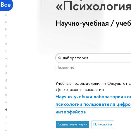
«Психологи
Все
А
Научно-учебная / уче
Б
В
Г
Д
Е
Ж
З
Название
И
Й
Учебные подразделения → Факультет с
К
Департамент психологии
Научно-учебная лаборатория ко
Л
М
психологии пользователя цифр
Н
интерфейсов
О
Социальные науки
Психология
П