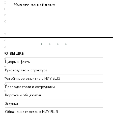
О
Ничего не найдено
П
Р
С
Т
У
Ф
Х
О ВЫШКЕ
О
Ц
Ч
Цифры и факты
Ли
Ш
Руководство и структура
До
Щ
Устойчивое развитие в НИУ ВШЭ
Ол
Э
Ю
Преподаватели и сотрудники
Пр
Я
Корпуса и общежития
Вы
Закупки
Пр
Обращения граждан в НИУ ВШЭ
Ас