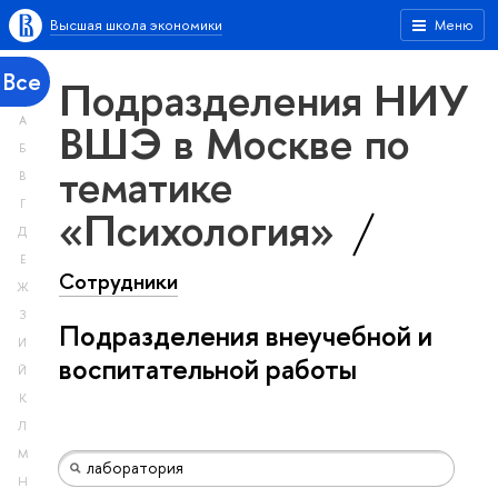
Высшая школа экономики
Меню
Все
Подразделения НИУ
А
ВШЭ в Москве по
Б
тематике
В
Г
«Психология»
Д
Е
Сотрудники
Ж
З
Подразделения внеучебной и
И
воспитательной работы
Й
К
Л
М
Н