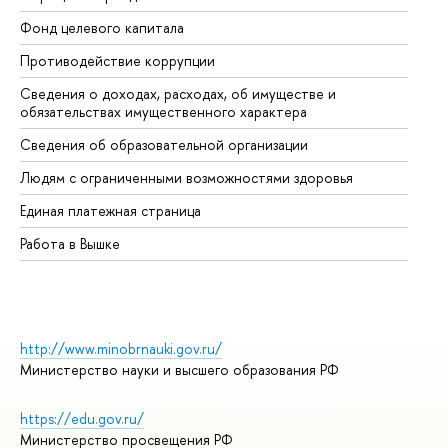
Фонд целевого капитала
До
Противодействие коррупции
Це
Сведения о доходах, расходах, об имуществе и
Би
обязательствах имущественного характера
Об
Сведения об образовательной организации
Об
Людям с ограниченными возможностями здоровья
Единая платежная страница
Работа в Вышке
http://www.minobrnauki.gov.ru/
Министерство науки и высшего образования РФ
https://edu.gov.ru/
Министерство просвещения РФ