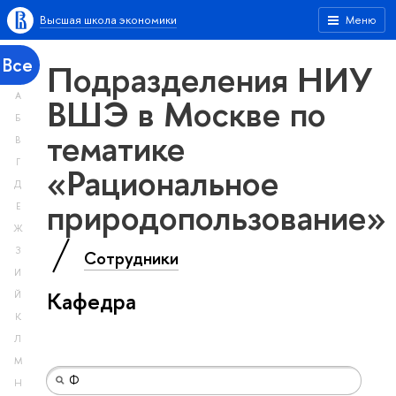
Высшая школа экономики
Меню
Все
Подразделения НИУ
А
ВШЭ в Москве по
Б
тематике
В
Г
«Рациональное
Д
природопользование»
Е
Ж
З
Сотрудники
И
Кафедра
Й
К
Л
М
Н