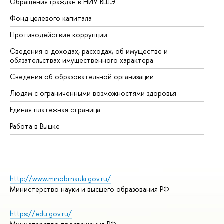
Обращения граждан в НИУ ВШЭ
Ас
Фонд целевого капитала
До
Противодействие коррупции
Це
Сведения о доходах, расходах, об имуществе и
Би
обязательствах имущественного характера
Об
Сведения об образовательной организации
Об
Людям с ограниченными возможностями здоровья
Единая платежная страница
Работа в Вышке
http://www.minobrnauki.gov.ru/
Министерство науки и высшего образования РФ
https://edu.gov.ru/