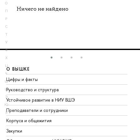
О
Ничего не найдено
П
Р
С
Т
У
Ф
Х
Ц
О ВЫШКЕ
О
Ч
Цифры и факты
Ли
Ш
Руководство и структура
До
Щ
Э
Устойчивое развитие в НИУ ВШЭ
Ол
Ю
Преподаватели и сотрудники
Пр
Я
Корпуса и общежития
Вы
Закупки
Пр