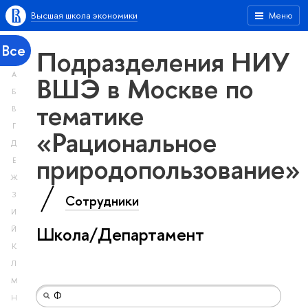
Высшая школа экономики
Меню
Все
Подразделения НИУ
А
ВШЭ в Москве по
Б
тематике
В
Г
«Рациональное
Д
природопользование»
Е
Ж
З
Сотрудники
И
Школа/Департамент
Й
К
Л
М
Н