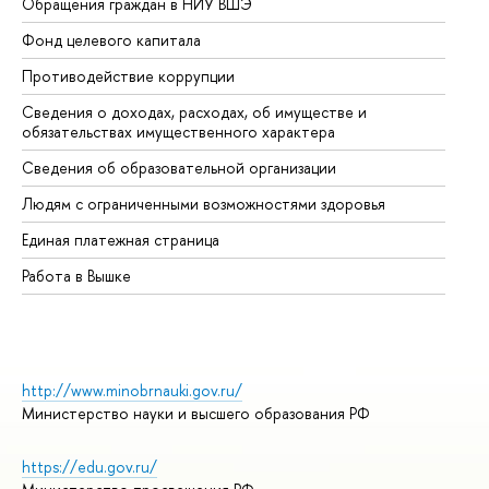
Обращения граждан в НИУ ВШЭ
Ас
Фонд целевого капитала
До
Противодействие коррупции
Це
Сведения о доходах, расходах, об имуществе и
Би
обязательствах имущественного характера
Об
Сведения об образовательной организации
Об
Людям с ограниченными возможностями здоровья
Единая платежная страница
Работа в Вышке
http://www.minobrnauki.gov.ru/
Министерство науки и высшего образования РФ
https://edu.gov.ru/