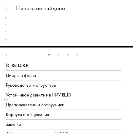
О
Ничего не найдено
П
Р
С
Т
У
Ф
Х
Ц
О ВЫШКЕ
О
Ч
Цифры и факты
Ли
Ш
Руководство и структура
До
Щ
Э
Устойчивое развитие в НИУ ВШЭ
Ол
Ю
Преподаватели и сотрудники
Пр
Я
Корпуса и общежития
Вы
Закупки
Пр