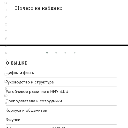
О
Ничего не найдено
П
Р
С
Т
У
Ф
Х
Ц
О ВЫШКЕ
О
Ч
Цифры и факты
Ли
Ш
Руководство и структура
До
Щ
Э
Устойчивое развитие в НИУ ВШЭ
Ол
Ю
Преподаватели и сотрудники
Пр
Я
Корпуса и общежития
Вы
Закупки
Пр