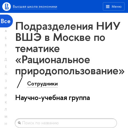
Высшая школа экономики
Меню
Все
Подразделения НИУ
А
ВШЭ в Москве по
Б
тематике
В
Г
«Рациональное
Д
природопользование»
Е
Ж
З
Сотрудники
И
Научно-учебная группа
Й
К
Л
М
Н