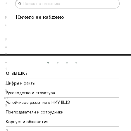
О
П
Ничего не найдено
Р
С
Т
У
Ф
Х
Ц
Ч
О ВЫШКЕ
О
Ш
Цифры и факты
Ли
Щ
Э
Руководство и структура
До
Ю
Устойчивое развитие в НИУ ВШЭ
Ол
Я
Преподаватели и сотрудники
Пр
Корпуса и общежития
Вы