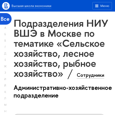
Высшая школа экономики
Меню
Все
Подразделения НИУ
А
ВШЭ в Москве по
Б
тематике «Сельское
В
Г
хозяйство, лесное
Д
хозяйство, рыбное
Е
Ж
хозяйство»
З
Сотрудники
И
Административно-хозяйственное
Й
К
подразделение
Л
М
Н