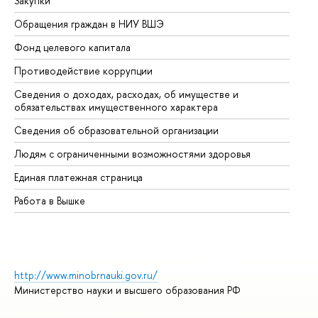
Закупки
Пр
Обращения граждан в НИУ ВШЭ
Ас
Фонд целевого капитала
До
Противодействие коррупции
Це
Сведения о доходах, расходах, об имуществе и
Би
обязательствах имущественного характера
Об
Сведения об образовательной организации
Об
Людям с ограниченными возможностями здоровья
Единая платежная страница
Работа в Вышке
http://www.minobrnauki.gov.ru/
Министерство науки и высшего образования РФ