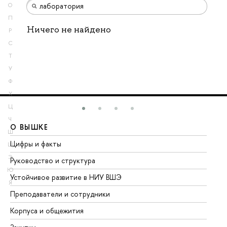
О
П
Ничего не найдено
Р
С
Т
У
Ф
Х
Ц
Ч
О ВЫШКЕ
О
Ш
Цифры и факты
Ли
Щ
Э
Руководство и структура
До
Ю
Устойчивое развитие в НИУ ВШЭ
Ол
Я
Преподаватели и сотрудники
Пр
Корпуса и общежития
Вы