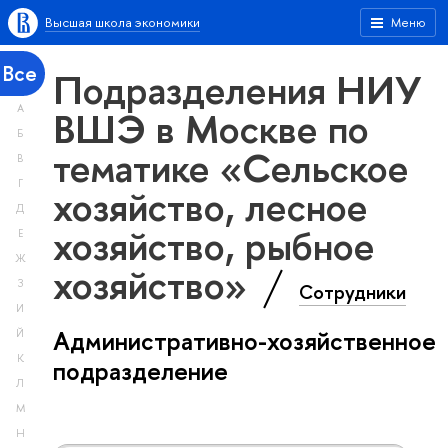
Высшая школа экономики
Меню
Все
Подразделения НИУ
А
ВШЭ в Москве по
Б
тематике «Сельское
В
Г
хозяйство, лесное
Д
хозяйство, рыбное
Е
Ж
хозяйство»
З
Сотрудники
И
Административно-хозяйственное
Й
К
подразделение
Л
М
Н