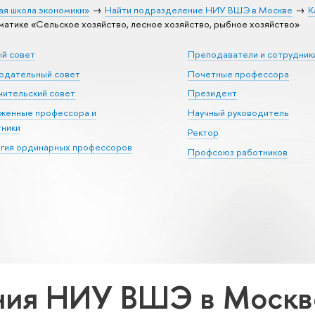
ая школа экономики»
Найти подразделение НИУ ВШЭ в Москве
К
тике «Сельское хозяйство, лесное хозяйство, рыбное хозяйство»
ый совет
Преподаватели и сотрудник
юдательный совет
Почетные профессора
ительский совет
Президент
уженные профессора и
Научный руководитель
тники
Ректор
егия ординарных профессоров
Профсоюз работников
ия НИУ ВШЭ в Москве