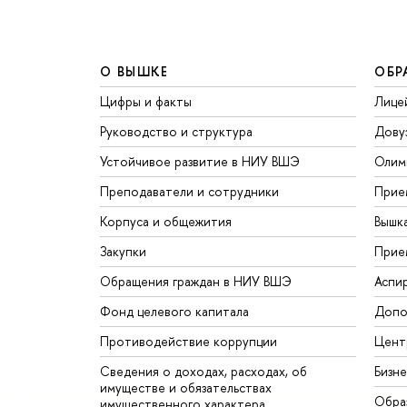
О ВЫШКЕ
ОБР
Цифры и факты
Лице
Руководство и структура
Дову
Устойчивое развитие в НИУ ВШЭ
Олим
Преподаватели и сотрудники
Прие
Корпуса и общежития
Вышк
Закупки
Прие
Обращения граждан в НИУ ВШЭ
Аспи
Фонд целевого капитала
Допо
Противодействие коррупции
Цент
Сведения о доходах, расходах, об
Бизн
имуществе и обязательствах
Обра
имущественного характера