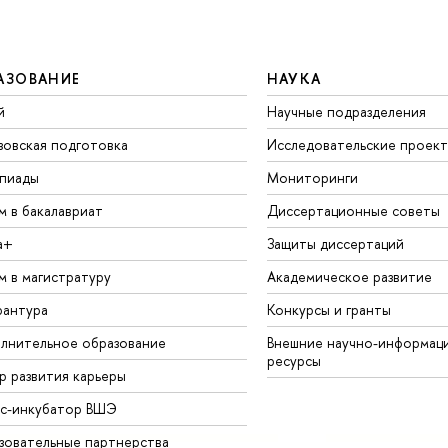
АЗОВАНИЕ
НАУКА
й
Научные подразделения
зовская подготовка
Исследовательские проек
пиады
Мониторинги
м в бакалавриат
Диссертационные советы
а+
Защиты диссертаций
м в магистратуру
Академическое развитие
рантура
Конкурсы и гранты
лнительное образование
Внешние научно-информац
ресурсы
р развития карьеры
ес-инкубатор ВШЭ
зовательные партнерства