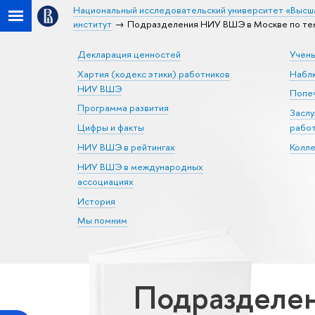
Национальный исследовательский университет «Высш
институт
Подразделения НИУ ВШЭ в Москве по тема
Декларация ценностей
Учен
Хартия (кодекс этики) работников
Набл
НИУ ВШЭ
Попеч
Программа развития
Засл
Цифры и факты
рабо
НИУ ВШЭ в рейтингах
Колл
НИУ ВШЭ в международных
ассоциациях
История
Мы помним
Подразделен