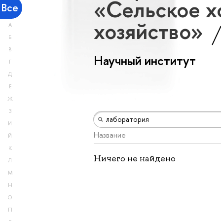
«Сельское х
Все
хозяйство»
А
Б
В
Научный институт
Г
Д
Е
Ж
З
И
Название
Й
К
Ничего не найдено
Л
М
Н
О
П