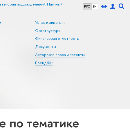
атегория подразделений: Научный
РУС
EN
и
Устав и лицензии
Оргструктура
Финансовая отчетность
Документы
Авторские права и патенты
Брендбук
 по тематике