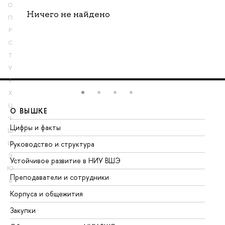
О
Ничего не найдено
П
Р
С
Т
У
Ф
Х
Ц
О ВЫШКЕ
О
Ч
Цифры и факты
Ли
Ш
Руководство и структура
До
Щ
Э
Устойчивое развитие в НИУ ВШЭ
Ол
Ю
Преподаватели и сотрудники
Пр
Я
Корпуса и общежития
Вы
Закупки
Пр