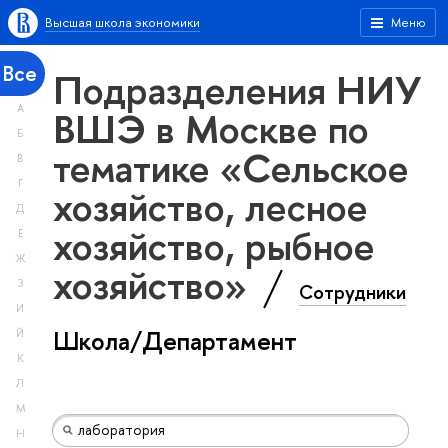
Высшая школа экономики
Меню
Все
Подразделения НИУ
А
ВШЭ в Москве по
Б
тематике «Сельское
В
Г
хозяйство, лесное
Д
хозяйство, рыбное
Е
Ж
хозяйство»
З
Сотрудники
И
Школа/Департамент
Й
К
Л
М
Н