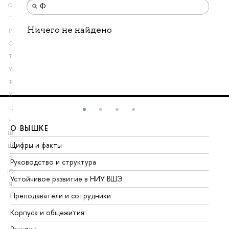
О
П
Ничего не найдено
Р
С
Т
У
Ф
Х
Ц
Ч
О ВЫШКЕ
О
Ш
Цифры и факты
Ли
Щ
Э
Руководство и структура
До
Ю
Устойчивое развитие в НИУ ВШЭ
Ол
Я
Преподаватели и сотрудники
Пр
Корпуса и общежития
Вы