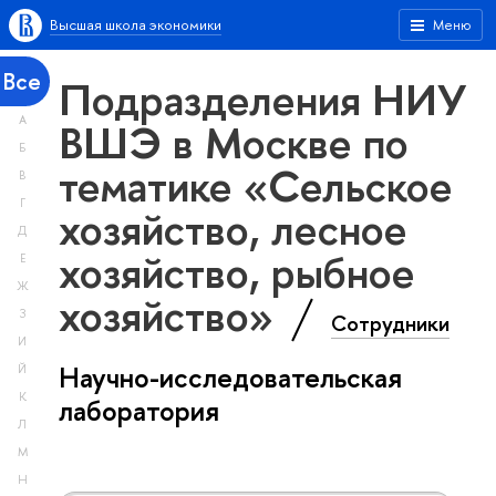
Высшая школа экономики
Меню
Все
Подразделения НИУ
А
ВШЭ в Москве по
Б
тематике «Сельское
В
Г
хозяйство, лесное
Д
хозяйство, рыбное
Е
Ж
хозяйство»
З
Сотрудники
И
Научно-исследовательская
Й
К
лаборатория
Л
М
Н