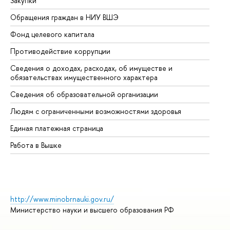
Закупки
Пр
Обращения граждан в НИУ ВШЭ
Ас
Фонд целевого капитала
До
Противодействие коррупции
Це
Сведения о доходах, расходах, об имуществе и
Би
обязательствах имущественного характера
Об
Сведения об образовательной организации
Об
Людям с ограниченными возможностями здоровья
Единая платежная страница
Работа в Вышке
http://www.minobrnauki.gov.ru/
Министерство науки и высшего образования РФ