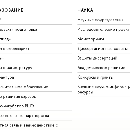
АЗОВАНИЕ
НАУКА
й
Научные подразделения
зовская подготовка
Исследовательские проек
пиады
Мониторинги
м в бакалавриат
Диссертационные советы
а+
Защиты диссертаций
м в магистратуру
Академическое развитие
рантура
Конкурсы и гранты
лнительное образование
Внешние научно-информац
ресурсы
р развития карьеры
ес-инкубатор ВШЭ
зовательные партнерства
ная связь и взаимодействие с