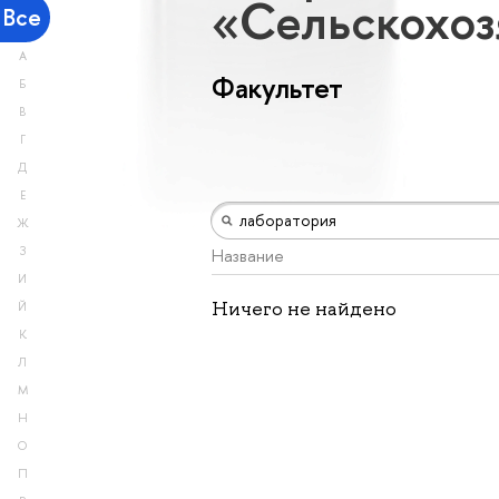
«Сельскохоз
Все
А
Факультет
Б
В
Г
Д
Е
Ж
З
Название
И
Ничего не найдено
Й
К
Л
М
Н
О
П