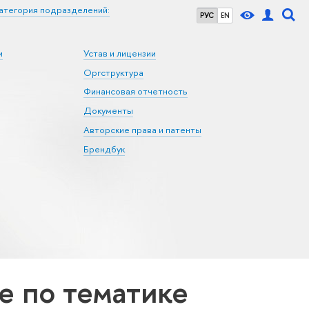
атегория подразделений:
РУС
EN
и
Устав и лицензии
Оргструктура
Финансовая отчетность
Документы
Авторские права и патенты
Брендбук
 по тематике