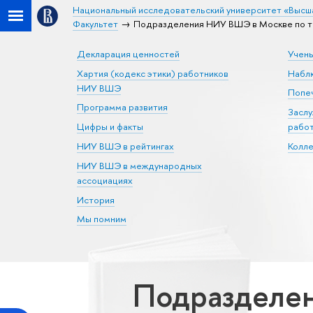
Национальный исследовательский университет «Высш
Факультет
Подразделения НИУ ВШЭ в Москве по т
Декларация ценностей
Учен
Хартия (кодекс этики) работников
Набл
НИУ ВШЭ
Попеч
Программа развития
Засл
Цифры и факты
рабо
НИУ ВШЭ в рейтингах
Колл
НИУ ВШЭ в международных
ассоциациях
История
Мы помним
Подразделен