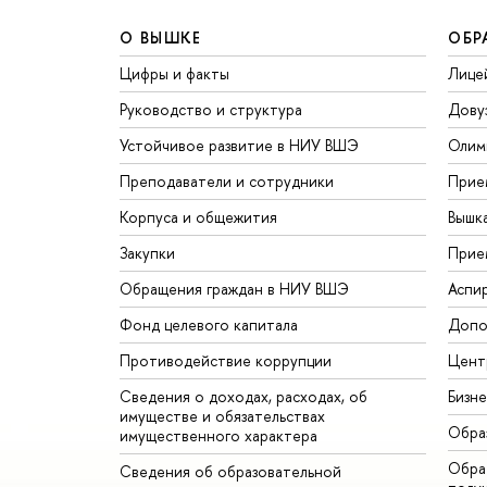
О ВЫШКЕ
ОБР
Цифры и факты
Лице
Руководство и структура
Дову
Устойчивое развитие в НИУ ВШЭ
Олим
Преподаватели и сотрудники
Прие
Корпуса и общежития
Вышк
Закупки
Прие
Обращения граждан в НИУ ВШЭ
Аспи
Фонд целевого капитала
Допо
Противодействие коррупции
Цент
Сведения о доходах, расходах, об
Бизн
имуществе и обязательствах
Обра
имущественного характера
Обрат
Сведения об образовательной