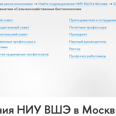
ая школа экономики»
Найти подразделение НИУ ВШЭ в Москве
К
ематике «Сельскохозяйственные биотехнологии»
ый совет
Преподаватели и сотрудник
юдательный совет
Почетные профессора
ительский совет
Президент
уженные профессора и
Научный руководитель
тники
Ректор
егия ординарных профессоров
Профсоюз работников
ия НИУ ВШЭ в Москве