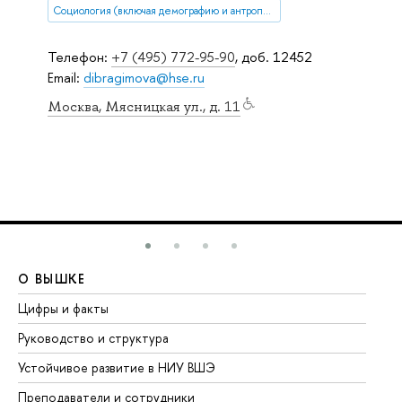
Социология (включая демографию и антропологию)
Телефон:
+7 (495) 772-95-90
, доб. 12452
Email:
dibragimova@hse.ru
Москва, Мясницкая ул., д. 11
О ВЫШКЕ
О
Цифры и факты
Ли
Руководство и структура
До
Устойчивое развитие в НИУ ВШЭ
Ол
Преподаватели и сотрудники
Пр