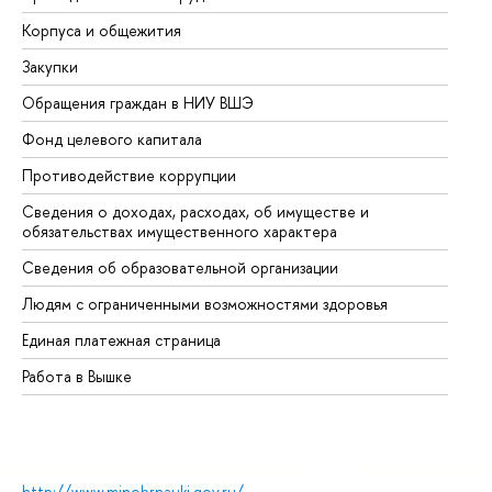
Корпуса и общежития
Вы
Закупки
Пр
Обращения граждан в НИУ ВШЭ
Ас
Фонд целевого капитала
До
Противодействие коррупции
Це
Сведения о доходах, расходах, об имуществе и
Би
обязательствах имущественного характера
Об
Сведения об образовательной организации
Об
Людям с ограниченными возможностями здоровья
Единая платежная страница
Работа в Вышке
http://www.minobrnauki.gov.ru/