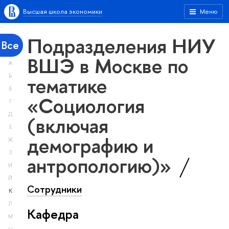
Высшая школа экономики
Меню
Подразделения НИУ
Все
ВШЭ в Москве по
А
тематике
Б
В
«Социология
Г
Д
(включая
Е
демографию и
Ж
З
антропологию)»
И
Й
Сотрудники
К
Л
Кафедра
М