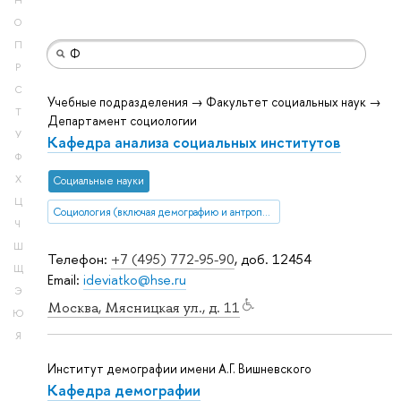
Н
О
П
Р
С
Учебные подразделения → Факультет социальных наук →
Т
Департамент социологии
У
Кафедра анализа социальных институтов
Ф
Х
Социальные науки
Ц
Социология (включая демографию и антропологию)
Ч
Ш
Телефон:
+7 (495) 772-95-90
, доб. 12454
Щ
Email:
ideviatko@hse.ru
Э
Москва, Мясницкая ул., д. 11
Ю
Я
Институт демографии имени А.Г. Вишневского
Кафедра демографии