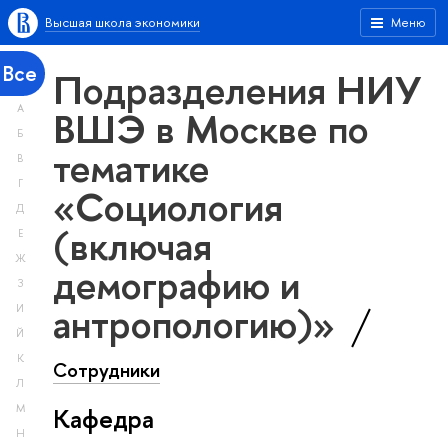
Высшая школа экономики
Меню
Все
Подразделения НИУ
А
ВШЭ в Москве по
Б
тематике
В
Г
«Социология
Д
(включая
Е
Ж
демографию и
З
антропологию)»
И
Й
К
Сотрудники
Л
М
Кафедра
Н