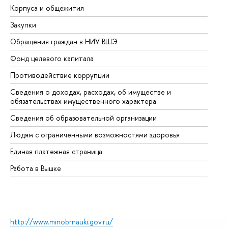
Корпуса и общежития
Вы
Закупки
Пр
Обращения граждан в НИУ ВШЭ
Ас
Фонд целевого капитала
До
Противодействие коррупции
Це
Сведения о доходах, расходах, об имуществе и
Би
обязательствах имущественного характера
Об
Сведения об образовательной организации
Об
Людям с ограниченными возможностями здоровья
Единая платежная страница
Работа в Вышке
http://www.minobrnauki.gov.ru/