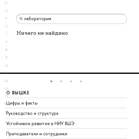
О
П
Р
С
Ничего не найдено
Т
У
Ф
Х
Ц
Ч
Ш
Щ
О ВЫШКЕ
О
Э
Цифры и факты
Ли
Ю
Я
Руководство и структура
До
Устойчивое развитие в НИУ ВШЭ
Ол
Преподаватели и сотрудники
Пр