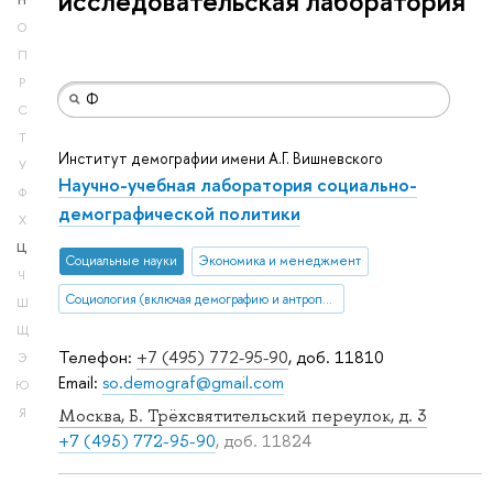
исследовательская лаборатория
Н
О
П
Р
С
Т
Институт демографии имени А.Г. Вишневского
У
Научно-учебная лаборатория социально-
Ф
демографической политики
Х
Ц
Социальные науки
Экономика и менеджмент
Ч
Социология (включая демографию и антропологию)
Ш
Щ
Телефон:
+7 (495) 772-95-90
, доб. 11810
Э
Email:
so.demograf@gmail.com
Ю
Я
Москва, Б. Трёхсвятительский переулок, д. 3
+7 (495) 772-95-90
, доб. 11824