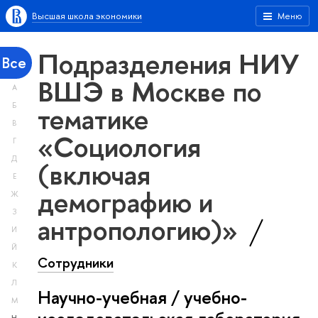
Высшая школа экономики
Меню
Подразделения НИУ
Все
ВШЭ в Москве по
А
тематике
Б
В
«Социология
Г
Д
(включая
Е
демографию и
Ж
З
антропологию)»
И
Й
Сотрудники
К
Л
Научно-учебная / учебно-
М