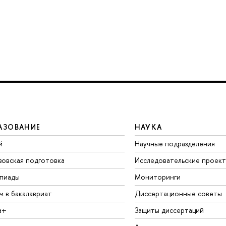
АЗОВАНИЕ
НАУКА
й
Научные подразделения
зовская подготовка
Исследовательские проек
пиады
Мониторинги
м в бакалавриат
Диссертационные советы
а+
Защиты диссертаций