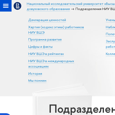
Национальный исследовательский университет «Высш
довузовского образования
Подразделения НИУ ВШЭ
Декларация ценностей
Учен
Хартия (кодекс этики) работников
Набл
НИУ ВШЭ
Попеч
Программа развития
Засл
Цифры и факты
рабо
НИУ ВШЭ в рейтингах
Колл
НИУ ВШЭ в международных
ассоциациях
История
Мы помним
Подразделен