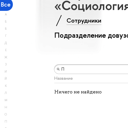
«Социология
Все
А
Сотрудники
Б
В
Подразделение довузо
Г
Д
Е
Ж
З
И
Название
Й
К
Ничего не найдено
Л
М
Н
О
П