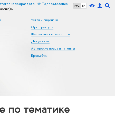
атегория подразделений: Подразделение
РУС
EN
логию)»
и
Устав и лицензии
Оргструктура
Финансовая отчетность
Документы
Авторские права и патенты
Брендбук
 по тематике