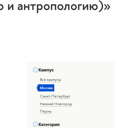
ю и антропологию)»
Кампус
Все кампусы
Москва
Санкт-Петербург
Нижний Новгород
Пермь
Категория