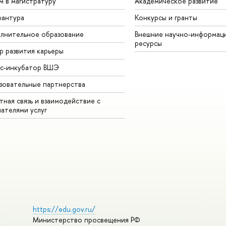
м в магистратуру
Академическое развитие
рантура
Конкурсы и гранты
лнительное образование
Внешние научно-информац
ресурсы
р развития карьеры
ес-инкубатор ВШЭ
зовательные партнерства
ная связь и взаимодействие с
чателями услуг
https://edu.gov.ru/
Министерство просвещения РФ