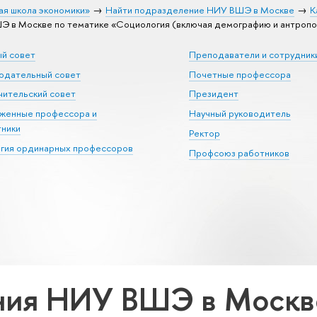
ая школа экономики»
Найти подразделение НИУ ВШЭ в Москве
К
 в Москве по тематике «Социология (включая демографию и антропо
ый совет
Преподаватели и сотрудник
юдательный совет
Почетные профессора
ительский совет
Президент
уженные профессора и
Научный руководитель
тники
Ректор
егия ординарных профессоров
Профсоюз работников
ия НИУ ВШЭ в Москве