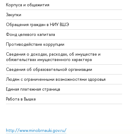
Корпуса и общежития
Вы
Закупки
Пр
Обращения граждан в НИУ ВШЭ
Ас
Фонд целевого капитала
До
Противодействие коррупции
Це
Сведения о доходах, расходах, об имуществе и
Би
обязательствах имущественного характера
Об
Сведения об образовательной организации
Об
Людям с ограниченными возможностями здоровья
Единая платежная страница
Работа в Вышке
http://www.minobrnauki.gov.ru/