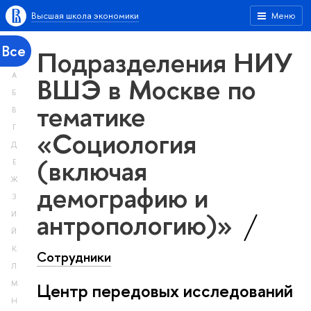
Высшая школа экономики
Меню
Все
Подразделения НИУ
А
ВШЭ в Москве по
Б
тематике
В
Г
«Социология
Д
(включая
Е
Ж
демографию и
З
антропологию)»
И
Й
К
Сотрудники
Л
М
Центр передовых исследований
Н