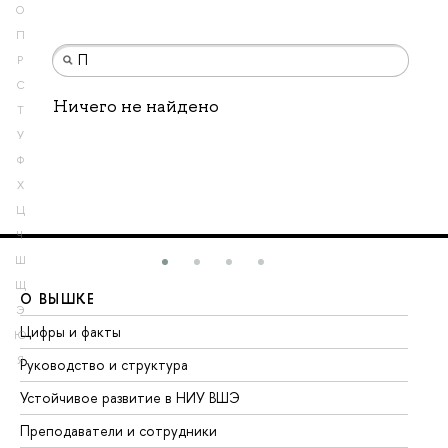
О
П
Р
С
Ничего не найдено
Т
У
Ф
Х
Ц
Ч
Ш
Щ
О ВЫШКЕ
О
Э
Цифры и факты
Ли
Ю
Я
Руководство и структура
До
Устойчивое развитие в НИУ ВШЭ
Ол
Преподаватели и сотрудники
Пр