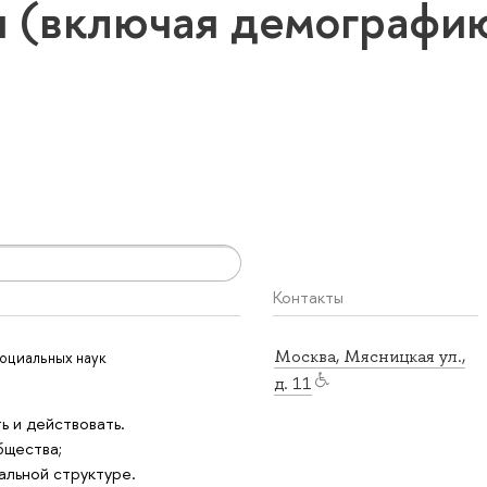
 (включая демографи
Контакты
Москва, Мясницкая ул.,
оциальных наук
д. 11
ь и действовать.
бщества;
альной структуре.