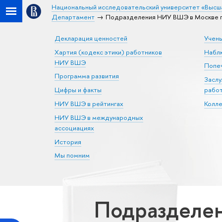
Национальный исследовательский университет «Высш
Департамент
Подразделения НИУ ВШЭ в Москве п
Декларация ценностей
Учен
Хартия (кодекс этики) работников
Набл
НИУ ВШЭ
Попеч
Программа развития
Засл
Цифры и факты
рабо
НИУ ВШЭ в рейтингах
Колл
НИУ ВШЭ в международных
ассоциациях
История
Мы помним
Подразделен