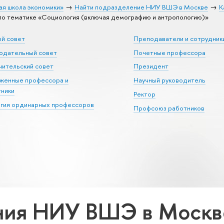
ая школа экономики»
Найти подразделение НИУ ВШЭ в Москве
К
о тематике «Социология (включая демографию и антропологию)»
ый совет
Преподаватели и сотрудник
юдательный совет
Почетные профессора
ительский совет
Президент
уженные профессора и
Научный руководитель
тники
Ректор
егия ординарных профессоров
Профсоюз работников
ия НИУ ВШЭ в Москве