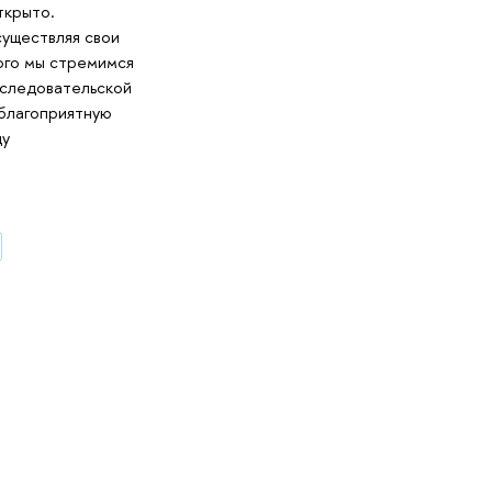
ткрыто.
существляя свои
ого мы стремимся
сследовательской
 благоприятную
ду