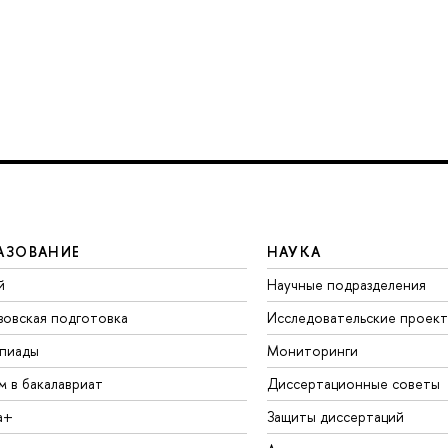
АЗОВАНИЕ
НАУКА
й
Научные подразделения
зовская подготовка
Исследовательские проек
пиады
Мониторинги
м в бакалавриат
Диссертационные советы
а+
Защиты диссертаций