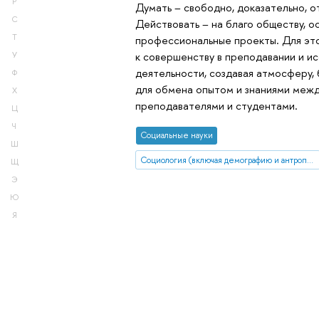
Р
Думать – свободно, доказательно, о
С
Действовать – на благо обществу, о
Т
профессиональные проекты. Для эт
к совершенству в преподавании и и
У
деятельности, создавая атмосферу,
Ф
для обмена опытом и знаниями меж
Х
преподавателями и студентами.
Ц
Ч
Социальные науки
Ш
Социология (включая демографию и антропологию)
Щ
Э
Ю
Я