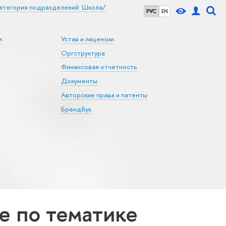
атегория подразделений: Школа/
РУС
EN
и
Устав и лицензии
Оргструктура
Финансовая отчетность
Документы
Авторские права и патенты
Брендбук
 по тематике