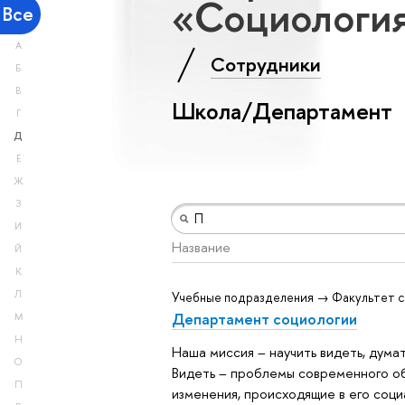
«Социология
Все
А
Сотрудники
Б
В
Школа/Департамент
Г
Д
Е
Ж
З
И
Название
Й
К
Л
Учебные подразделения → Факультет с
Департамент социологии
М
Н
Наша миссия – научить видеть, думат
О
Видеть – проблемы современного о
П
изменения, происходящие в его соци