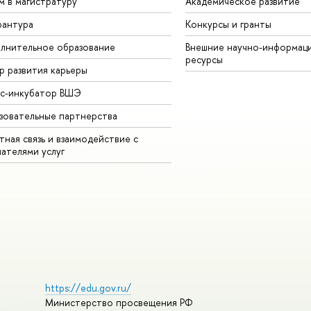
м в магистратуру
Академическое развитие
рантура
Конкурсы и гранты
лнительное образование
Внешние научно-информац
ресурсы
р развития карьеры
ес-инкубатор ВШЭ
зовательные партнерства
ная связь и взаимодействие с
чателями услуг
https://edu.gov.ru/
Министерство просвещения РФ