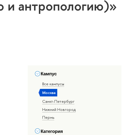
ю и антропологию)»
Кампус
Все кампусы
Москва
Санкт-Петербург
Нижний Новгород
Пермь
Категория