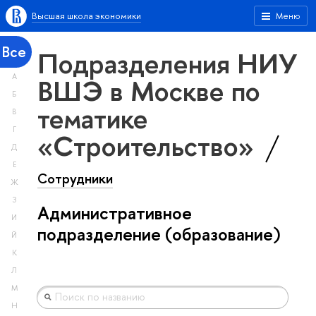
Высшая школа экономики
Меню
Все
Подразделения НИУ
А
ВШЭ в Москве по
Б
тематике
В
Г
«Строительство»
Д
Е
Сотрудники
Ж
З
Административное
И
подразделение (образование)
Й
К
Л
М
Н