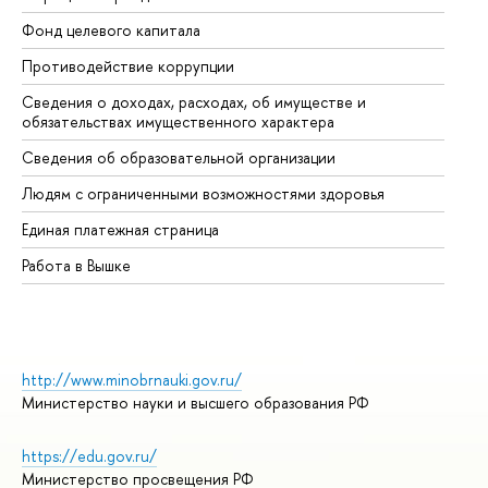
Фонд целевого капитала
До
Противодействие коррупции
Це
Сведения о доходах, расходах, об имуществе и
Би
обязательствах имущественного характера
Об
Сведения об образовательной организации
Об
Людям с ограниченными возможностями здоровья
Единая платежная страница
Работа в Вышке
http://www.minobrnauki.gov.ru/
Министерство науки и высшего образования РФ
https://edu.gov.ru/
Министерство просвещения РФ