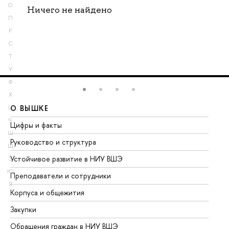
О
Ничего не найдено
П
Р
С
Т
У
Ф
Х
О ВЫШКЕ
О
Ц
Ч
Цифры и факты
Ли
Ш
Руководство и структура
До
Щ
Устойчивое развитие в НИУ ВШЭ
Ол
Э
Ю
Преподаватели и сотрудники
Пр
Я
Корпуса и общежития
Вы
Закупки
Пр
Обращения граждан в НИУ ВШЭ
Ас