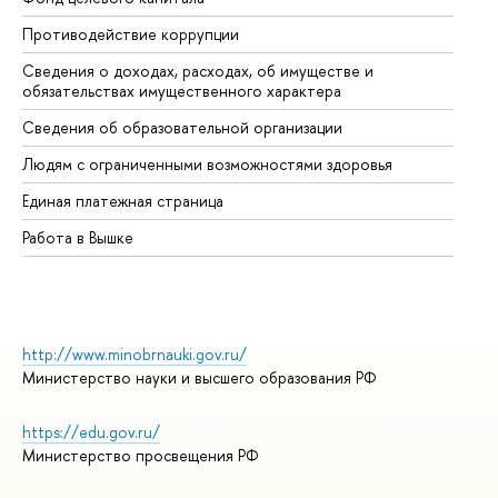
Противодействие коррупции
Це
Сведения о доходах, расходах, об имуществе и
Би
обязательствах имущественного характера
Об
Сведения об образовательной организации
Об
Людям с ограниченными возможностями здоровья
Единая платежная страница
Работа в Вышке
http://www.minobrnauki.gov.ru/
Министерство науки и высшего образования РФ
https://edu.gov.ru/
Министерство просвещения РФ