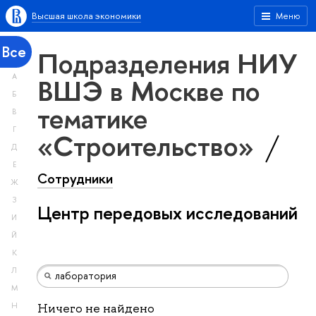
Высшая школа экономики
Меню
Все
Подразделения НИУ
А
ВШЭ в Москве по
Б
тематике
В
Г
«Строительство»
Д
Е
Сотрудники
Ж
З
Центр передовых исследований
И
Й
К
Л
М
Н
Ничего не найдено