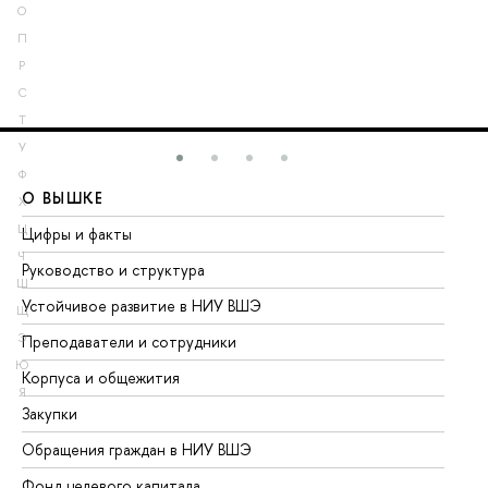
О
П
Р
С
Т
У
Ф
О ВЫШКЕ
О
Х
Ц
Цифры и факты
Ли
Ч
Руководство и структура
До
Ш
Устойчивое развитие в НИУ ВШЭ
Ол
Щ
Э
Преподаватели и сотрудники
Пр
Ю
Корпуса и общежития
Вы
Я
Закупки
Пр
Обращения граждан в НИУ ВШЭ
Ас
Фонд целевого капитала
До