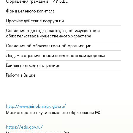
Обращения граждан в НИУ ВШЭ
Ас
Фонд целевого капитала
До
Противодействие коррупции
Це
Сведения о доходах, расходах, об имуществе и
Би
обязательствах имущественного характера
Об
Сведения об образовательной организации
Об
Людям с ограниченными возможностями здоровья
Единая платежная страница
Работа в Вышке
http://www.minobrnauki.gov.ru/
Министерство науки и высшего образования РФ
https://edu.gov.ru/