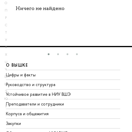
О
Ничего не найдено
П
Р
С
Т
У
Ф
Х
Ц
О ВЫШКЕ
О
Ч
Цифры и факты
Ли
Ш
Руководство и структура
До
Щ
Э
Устойчивое развитие в НИУ ВШЭ
Ол
Ю
Преподаватели и сотрудники
Пр
Я
Корпуса и общежития
Вы
Закупки
Пр