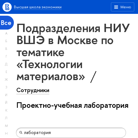
Высшая школа экономики
Меню
Все
Подразделения НИУ
А
ВШЭ в Москве по
Б
тематике
В
Г
«Технологии
Д
материалов»
Е
Ж
З
Сотрудники
И
Проектно-учебная лаборатория
Й
К
Л
М
Н