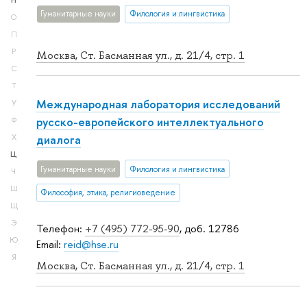
Н
Гуманитарные науки
Филология и лингвистика
О
П
Р
Москва, Ст. Басманная ул., д. 21/4, стр. 1
С
Т
Международная лаборатория исследований
У
русско-европейского интеллектуального
Ф
диалога
Х
Ц
Гуманитарные науки
Филология и лингвистика
Ч
Ш
Философия, этика, религиоведение
Щ
Э
Телефон:
+7 (495) 772-95-90
, доб. 12786
Ю
Email:
reid@hse.ru
Я
Москва, Ст. Басманная ул., д. 21/4, стр. 1