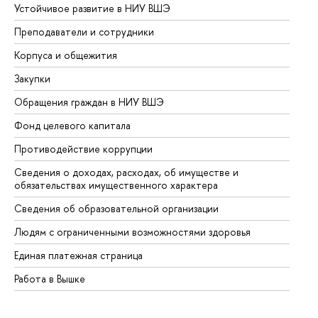
Устойчивое развитие в НИУ ВШЭ
Ол
Преподаватели и сотрудники
Пр
Корпуса и общежития
Вы
Закупки
Пр
Обращения граждан в НИУ ВШЭ
Ас
Фонд целевого капитала
До
Противодействие коррупции
Це
Сведения о доходах, расходах, об имуществе и
Би
обязательствах имущественного характера
Об
Сведения об образовательной организации
Об
Людям с ограниченными возможностями здоровья
Единая платежная страница
Работа в Вышке