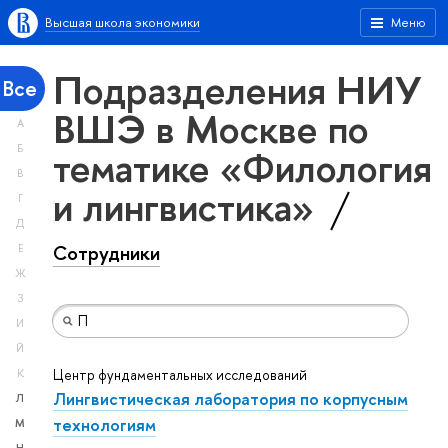
Высшая школа экономики
Меню
Подразделения НИУ
Все
ВШЭ в Москве по
А
тематике «Филология
Б
В
и лингвистика»
Г
Д
Сотрудники
Е
Ж
З
И
Й
Центр фундаментальных исследований
К
Лингвистическая лаборатория по корпусным
Л
технологиям
М