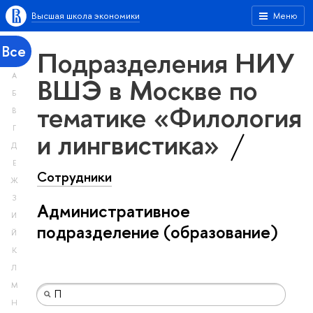
Высшая школа экономики
Меню
Все
Подразделения НИУ
А
ВШЭ в Москве по
Б
тематике «Филология
В
Г
и лингвистика»
Д
Е
Сотрудники
Ж
З
Административное
И
подразделение (образование)
Й
К
Л
М
Н