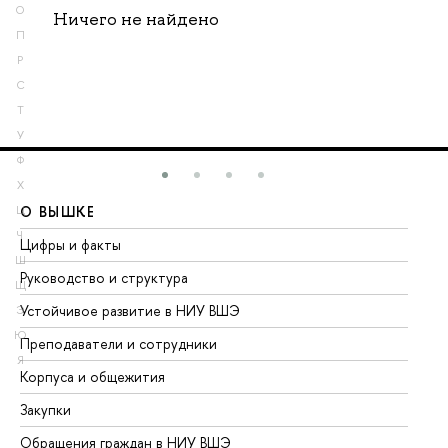
О
Ничего не найдено
П
Р
С
Т
У
Ф
Х
О ВЫШКЕ
О
Ц
Ч
Цифры и факты
Ли
Ш
Руководство и структура
До
Щ
Устойчивое развитие в НИУ ВШЭ
Ол
Э
Ю
Преподаватели и сотрудники
Пр
Я
Корпуса и общежития
Вы
Закупки
Пр
Обращения граждан в НИУ ВШЭ
Ас