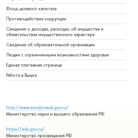
Фонд целевого капитала
До
Противодействие коррупции
Це
Сведения о доходах, расходах, об имуществе и
Би
обязательствах имущественного характера
Об
Сведения об образовательной организации
Об
Людям с ограниченными возможностями здоровья
Единая платежная страница
Работа в Вышке
http://www.minobrnauki.gov.ru/
Министерство науки и высшего образования РФ
https://edu.gov.ru/
Министерство просвещения РФ