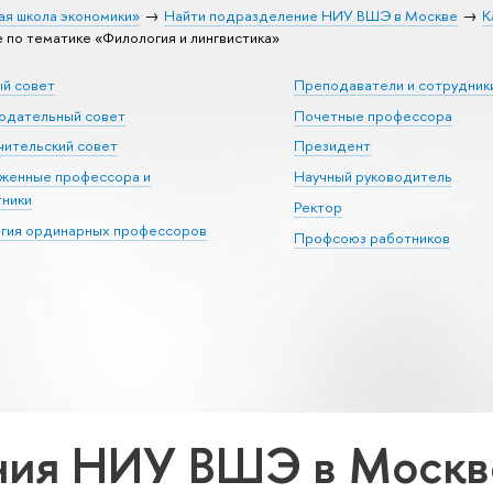
ая школа экономики»
Найти подразделение НИУ ВШЭ в Москве
К
по тематике «Филология и лингвистика»
ый совет
Преподаватели и сотрудник
юдательный совет
Почетные профессора
ительский совет
Президент
уженные профессора и
Научный руководитель
тники
Ректор
егия ординарных профессоров
Профсоюз работников
ия НИУ ВШЭ в Москве