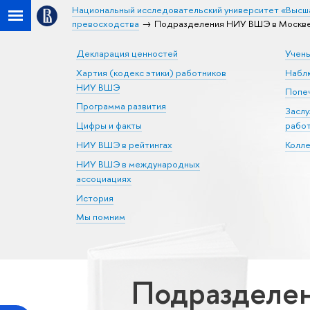
Национальный исследовательский университет «Высш
превосходства
Подразделения НИУ ВШЭ в Москве 
Декларация ценностей
Учен
Хартия (кодекс этики) работников
Набл
НИУ ВШЭ
Попеч
Программа развития
Засл
Цифры и факты
рабо
НИУ ВШЭ в рейтингах
Колл
НИУ ВШЭ в международных
ассоциациях
История
Мы помним
Подразделен