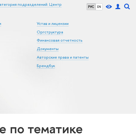
атегория подразделений: Центр
РУС
EN
и
Устав и лицензии
Оргструктура
Финансовая отчетность
Документы
Авторские права и патенты
Брендбук
 по тематике