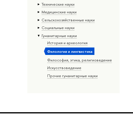
Тех­ничес­кие науки
Медицинские науки
Сельскохозяйственные науки
Социальные науки
Гуманитарные науки
История и археология
Филология и лингвистика
Философия, этика, религиоведение
Искусствоведение
Прочие гуманитарные науки