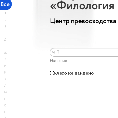
«Филология 
Все
А
Центр превосходства
Б
В
Г
Д
Е
Ж
З
Название
И
Ничего не найдено
Й
К
Л
М
Н
О
П