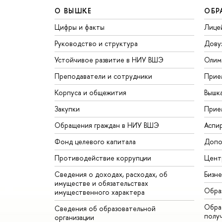
О ВЫШКЕ
ОБР
Цифры и факты
Лице
Руководство и структура
Дову
Устойчивое развитие в НИУ ВШЭ
Олим
Преподаватели и сотрудники
Прие
Корпуса и общежития
Вышк
Закупки
Прие
Обращения граждан в НИУ ВШЭ
Аспи
Фонд целевого капитала
Допо
Противодействие коррупции
Цент
Сведения о доходах, расходах, об
Бизн
имуществе и обязательствах
Обра
имущественного характера
Обрат
Сведения об образовательной
полу
организации