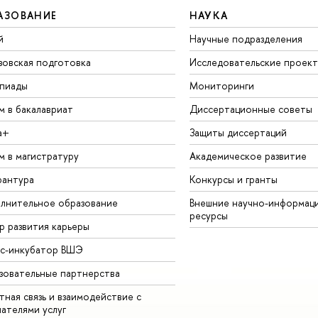
АЗОВАНИЕ
НАУКА
й
Научные подразделения
зовская подготовка
Исследовательские проек
пиады
Мониторинги
м в бакалавриат
Диссертационные советы
а+
Защиты диссертаций
м в магистратуру
Академическое развитие
рантура
Конкурсы и гранты
лнительное образование
Внешние научно-информац
ресурсы
р развития карьеры
ес-инкубатор ВШЭ
зовательные партнерства
ная связь и взаимодействие с
чателями услуг