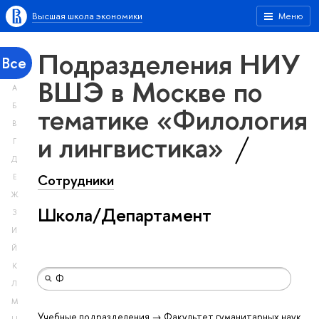
Высшая школа экономики
Меню
Подразделения НИУ
Все
ВШЭ в Москве по
А
тематике «Филология
Б
В
и лингвистика»
Г
Д
Сотрудники
Е
Ж
Школа/Департамент
З
И
Й
К
Л
М
Учебные подразделения → Факультет гуманитарных наук