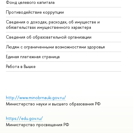
Фонд целевого капитала
До
Противодействие коррупции
Це
Сведения о доходах, расходах, об имуществе и
Би
обязательствах имущественного характера
Об
Сведения об образовательной организации
Об
Людям с ограниченными возможностями здоровья
Единая платежная страница
Работа в Вышке
http://www.minobrnauki.gov.ru/
Министерство науки и высшего образования РФ
https://edu.gov.ru/
Министерство просвещения РФ