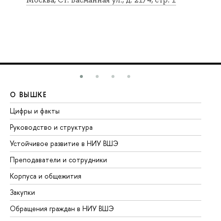
О ВЫШКЕ
О
Цифры и факты
Ли
Руководство и структура
До
Устойчивое развитие в НИУ ВШЭ
Ол
Преподаватели и сотрудники
Пр
Корпуса и общежития
Вы
Закупки
Пр
Обращения граждан в НИУ ВШЭ
Ас