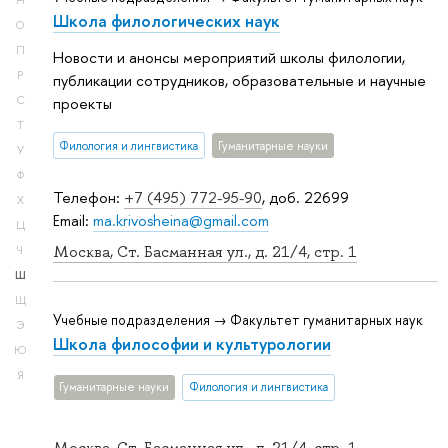
Н
Школа филологических наук
О
П
Новости и анонсы мероприятий школы филологии,
Р
публикации сотрудников, образовательные и научные
С
проекты
Т
Филология и лингвистика
Гуманитарные науки
У
Ф
Телефон:
+7 (495) 772-95-90
, доб. 22699
Х
Email:
ma.krivosheina@gmail.com
Ц
Москва, Ст. Басманная ул., д. 21/4, стр. 1
Ч
Ш
Щ
Учебные подразделения → Факультет гуманитарных наук
Э
Школа философии и культурологии
Ю
Я
Гуманитарные науки
Филология и лингвистика
Москва, Ст. Басманная ул., д. 21/4, стр. 1