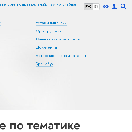
атегория подразделений: Научно-учебная
РУС
EN
и
Устав и лицензии
Оргструктура
Финансовая отчетность
Документы
Авторские права и патенты
Брендбук
 по тематике