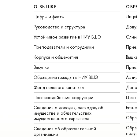
О ВЫШКЕ
ОБР
Цифры и факты
Лице
Руководство и структура
Дову
Устойчивое развитие в НИУ ВШЭ
Олим
Преподаватели и сотрудники
Прие
Корпуса и общежития
Вышк
Закупки
Прие
Обращения граждан в НИУ ВШЭ
Аспи
Фонд целевого капитала
Допо
Противодействие коррупции
Цент
Сведения о доходах, расходах, об
Бизн
имуществе и обязательствах
Обра
имущественного характера
Обрат
Сведения об образовательной
полу
организации