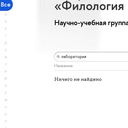
«Филология 
Все
А
Научно-учебная групп
Б
В
Г
Д
Е
Ж
З
Название
И
Ничего не найдено
Й
К
Л
М
Н
О
П