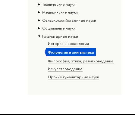
Тех­ничес­кие науки
Медицинские науки
Сельскохозяйственные науки
Социальные науки
Гуманитарные науки
История и археология
Филология и лингвистика
Философия, этика, религиоведение
Искусствоведение
Прочие гуманитарные науки