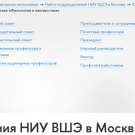
ая школа экономики»
Найти подразделение НИУ ВШЭ в Москве
К
ке «Филология и лингвистика»
ый совет
Преподаватели и сотрудник
юдательный совет
Почетные профессора
ительский совет
Президент
уженные профессора и
Научный руководитель
тники
Ректор
егия ординарных профессоров
Профсоюз работников
ия НИУ ВШЭ в Москве