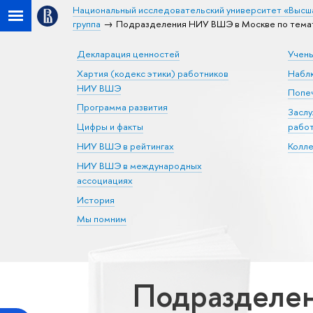
Национальный исследовательский университет «Высш
группа
Подразделения НИУ ВШЭ в Москве по темати
Декларация ценностей
Учен
Хартия (кодекс этики) работников
Набл
НИУ ВШЭ
Попеч
Программа развития
Засл
Цифры и факты
рабо
НИУ ВШЭ в рейтингах
Колл
НИУ ВШЭ в международных
ассоциациях
История
Мы помним
Подразделен