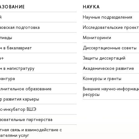
АЗОВАНИЕ
НАУКА
й
Научные подразделения
зовская подготовка
Исследовательские проек
пиады
Мониторинги
м в бакалавриат
Диссертационные советы
а+
Защиты диссертаций
м в магистратуру
Академическое развитие
рантура
Конкурсы и гранты
лнительное образование
Внешние научно-информац
ресурсы
р развития карьеры
ес-инкубатор ВШЭ
зовательные партнерства
ная связь и взаимодействие с
чателями услуг