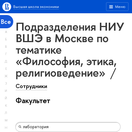
Высшая школа экономики
Меню
Все
Подразделения НИУ
А
ВШЭ в Москве по
Б
тематике
В
Г
«Философия, этика,
Д
религиоведение»
Е
Ж
З
Сотрудники
И
Факультет
Й
К
Л
М
Н