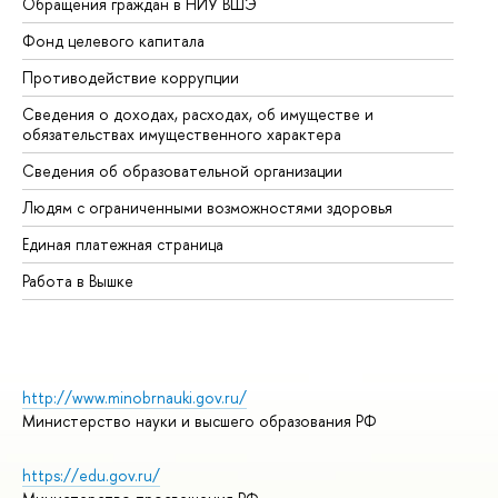
Обращения граждан в НИУ ВШЭ
Ас
Фонд целевого капитала
До
Противодействие коррупции
Це
Сведения о доходах, расходах, об имуществе и
Би
обязательствах имущественного характера
Об
Сведения об образовательной организации
Об
Людям с ограниченными возможностями здоровья
Единая платежная страница
Работа в Вышке
http://www.minobrnauki.gov.ru/
Министерство науки и высшего образования РФ
https://edu.gov.ru/