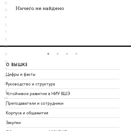
О
Ничего не найдено
П
Р
С
Т
У
Ф
Х
Ц
О ВЫШКЕ
О
Ч
Цифры и факты
Ли
Ш
Руководство и структура
До
Щ
Э
Устойчивое развитие в НИУ ВШЭ
Ол
Ю
Преподаватели и сотрудники
Пр
Я
Корпуса и общежития
Вы
Закупки
Пр