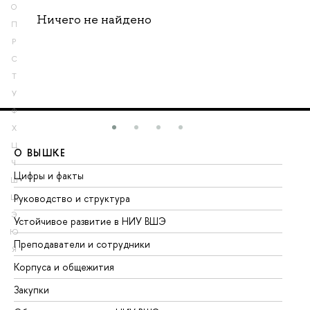
О
Ничего не найдено
П
Р
С
Т
У
Ф
Х
Ц
О ВЫШКЕ
О
Ч
Цифры и факты
Ли
Ш
Руководство и структура
До
Щ
Э
Устойчивое развитие в НИУ ВШЭ
Ол
Ю
Преподаватели и сотрудники
Пр
Я
Корпуса и общежития
Вы
Закупки
Пр