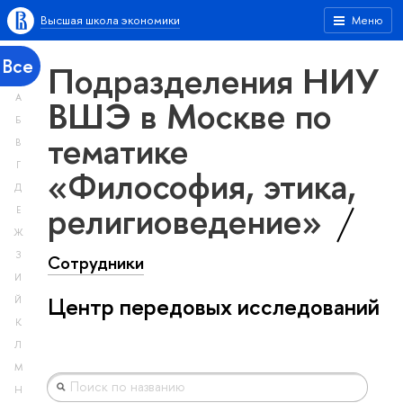
Высшая школа экономики
Меню
Все
Подразделения НИУ
А
ВШЭ в Москве по
Б
тематике
В
Г
«Философия, этика,
Д
религиоведение»
Е
Ж
З
Сотрудники
И
Центр передовых исследований
Й
К
Л
М
Н