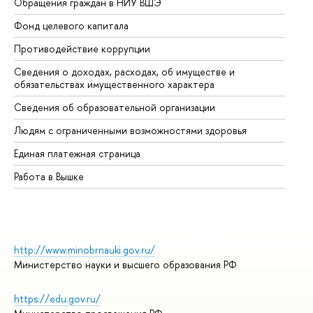
Обращения граждан в НИУ ВШЭ
Ас
Фонд целевого капитала
До
Противодействие коррупции
Це
Сведения о доходах, расходах, об имуществе и
Би
обязательствах имущественного характера
Об
Сведения об образовательной организации
Об
Людям с ограниченными возможностями здоровья
Единая платежная страница
Работа в Вышке
http://www.minobrnauki.gov.ru/
Министерство науки и высшего образования РФ
https://edu.gov.ru/