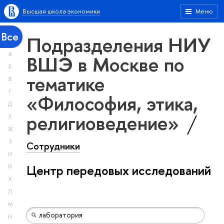
Высшая школа экономики
Меню
Все
Подразделения НИУ
А
ВШЭ в Москве по
Б
тематике
В
Г
«Философия, этика,
Д
религиоведение»
Е
Ж
З
Сотрудники
И
Центр передовых исследований
Й
К
Л
М
Н