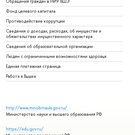
Обращения граждан в НИУ ВШЭ
Ас
Фонд целевого капитала
До
Противодействие коррупции
Це
Сведения о доходах, расходах, об имуществе и
Би
обязательствах имущественного характера
Об
Сведения об образовательной организации
Об
Людям с ограниченными возможностями здоровья
Единая платежная страница
Работа в Вышке
http://www.minobrnauki.gov.ru/
Министерство науки и высшего образования РФ
https://edu.gov.ru/