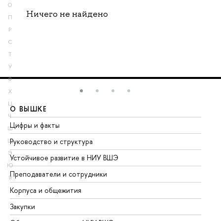
О
Ничего не найдено
П
Р
С
Т
У
Ф
Х
Ц
О ВЫШКЕ
О
Ч
Цифры и факты
Ли
Ш
Руководство и структура
До
Щ
Э
Устойчивое развитие в НИУ ВШЭ
Ол
Ю
Преподаватели и сотрудники
Пр
Я
Корпуса и общежития
Вы
Закупки
Пр