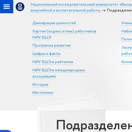
Национальный исследовательский университет «Высш
внеучебной и воспитательной работы
Подразделени
Декларация ценностей
Учен
Хартия (кодекс этики) работников
Набл
НИУ ВШЭ
Попеч
Программа развития
Засл
Цифры и факты
рабо
НИУ ВШЭ в рейтингах
Колл
НИУ ВШЭ в международных
ассоциациях
История
Мы помним
Подразделен