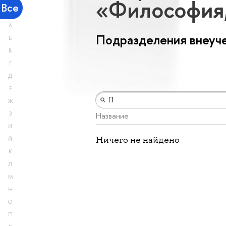
«Философия,
Все
А
Подразделения внеуче
Б
В
Г
Д
Е
Ж
З
Название
И
Ничего не найдено
Й
К
Л
М
Н
О
П