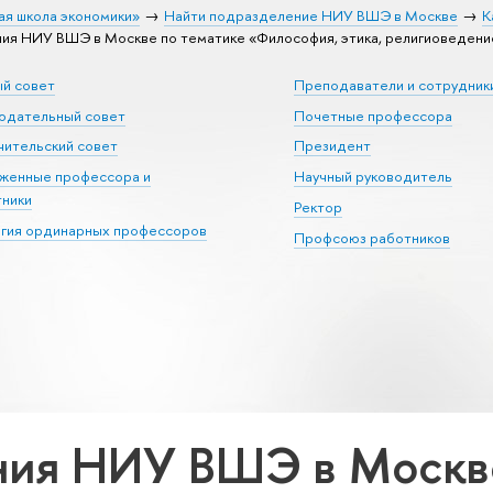
ая школа экономики»
Найти подразделение НИУ ВШЭ в Москве
К
я НИУ ВШЭ в Москве по тематике «Философия, этика, религиоведени
ый совет
Преподаватели и сотрудник
юдательный совет
Почетные профессора
ительский совет
Президент
уженные профессора и
Научный руководитель
тники
Ректор
егия ординарных профессоров
Профсоюз работников
ия НИУ ВШЭ в Москве