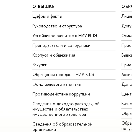
О ВЫШКЕ
ОБР
Цифры и факты
Лице
Руководство и структура
Дову
Устойчивое развитие в НИУ ВШЭ
Олим
Преподаватели и сотрудники
Прие
Корпуса и общежития
Вышк
Закупки
Прие
Обращения граждан в НИУ ВШЭ
Аспи
Фонд целевого капитала
Допо
Противодействие коррупции
Цент
Сведения о доходах, расходах, об
Бизн
имуществе и обязательствах
Обра
имущественного характера
Обрат
Сведения об образовательной
полу
организации