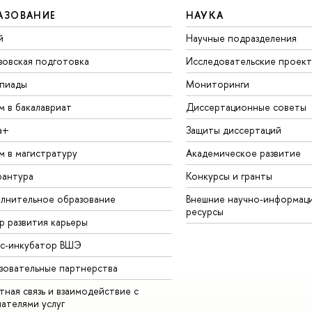
АЗОВАНИЕ
НАУКА
й
Научные подразделения
зовская подготовка
Исследовательские проек
пиады
Мониторинги
м в бакалавриат
Диссертационные советы
а+
Защиты диссертаций
м в магистратуру
Академическое развитие
рантура
Конкурсы и гранты
лнительное образование
Внешние научно-информац
ресурсы
р развития карьеры
ес-инкубатор ВШЭ
зовательные партнерства
ная связь и взаимодействие с
чателями услуг