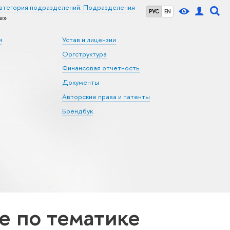
атегория подразделений: Подразделения
РУС
EN
е»
и
Устав и лицензии
Оргструктура
Финансовая отчетность
Документы
Авторские права и патенты
Брендбук
 по тематике