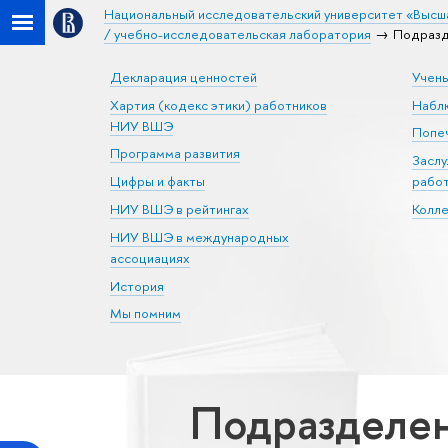
Национальный исследовательский университет «Высш
/ учебно-исследовательская лаборатория
Подразд
Декларация ценностей
Учен
Хартия (кодекс этики) работников
Набл
НИУ ВШЭ
Попеч
Программа развития
Засл
Цифры и факты
рабо
НИУ ВШЭ в рейтингах
Колл
НИУ ВШЭ в международных
ассоциациях
История
Мы помним
Подразделен