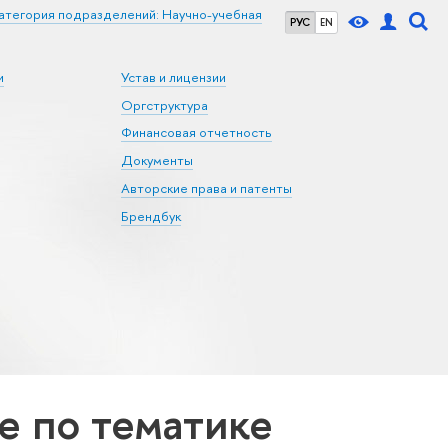
атегория подразделений: Научно-учебная
РУС
EN
и
Устав и лицензии
Оргструктура
Финансовая отчетность
Документы
Авторские права и патенты
Брендбук
 по тематике