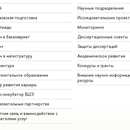
й
Научные подразделения
зовская подготовка
Исследовательские проек
пиады
Мониторинги
м в бакалавриат
Диссертационные советы
а+
Защиты диссертаций
м в магистратуру
Академическое развитие
рантура
Конкурсы и гранты
лнительное образование
Внешние научно-информац
ресурсы
р развития карьеры
ес-инкубатор ВШЭ
зовательные партнерства
ная связь и взаимодействие с
чателями услуг