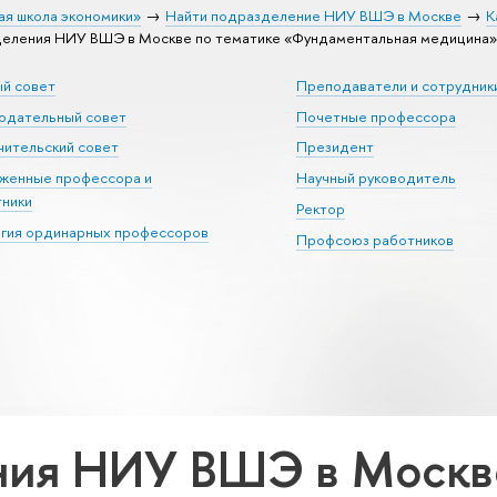
ая школа экономики»
Найти подразделение НИУ ВШЭ в Москве
К
еления НИУ ВШЭ в Москве по тематике «Фундаментальная медицина»
ый совет
Преподаватели и сотрудник
юдательный совет
Почетные профессора
ительский совет
Президент
уженные профессора и
Научный руководитель
тники
Ректор
егия ординарных профессоров
Профсоюз работников
ия НИУ ВШЭ в Москве