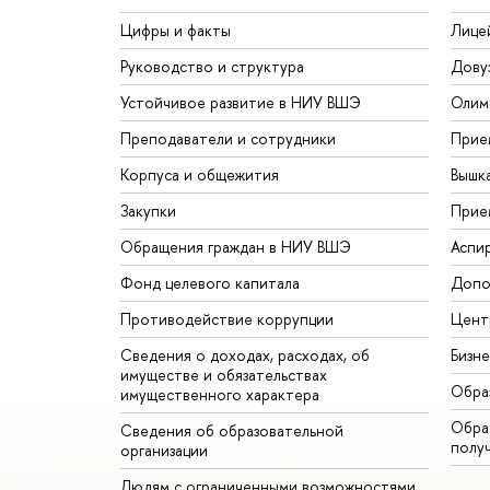
Цифры и факты
Лице
Руководство и структура
Дову
Устойчивое развитие в НИУ ВШЭ
Олим
Преподаватели и сотрудники
Прие
Корпуса и общежития
Вышк
Закупки
Прие
Обращения граждан в НИУ ВШЭ
Аспи
Фонд целевого капитала
Допо
Противодействие коррупции
Цент
Сведения о доходах, расходах, об
Бизн
имуществе и обязательствах
Обра
имущественного характера
Обрат
Сведения об образовательной
полу
организации
Людям с ограниченными возможностями