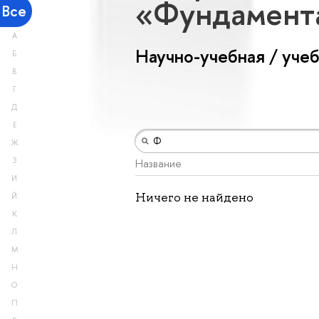
«Фундамент
Все
А
Научно-учебная / уче
Б
В
Г
Д
Е
Ж
З
Название
И
Ничего не найдено
Й
К
Л
М
Н
О
П