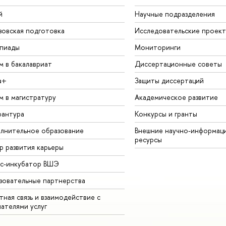
й
Научные подразделения
зовская подготовка
Исследовательские проек
пиады
Мониторинги
м в бакалавриат
Диссертационные советы
а+
Защиты диссертаций
м в магистратуру
Академическое развитие
рантура
Конкурсы и гранты
лнительное образование
Внешние научно-информац
ресурсы
р развития карьеры
ес-инкубатор ВШЭ
зовательные партнерства
ная связь и взаимодействие с
чателями услуг