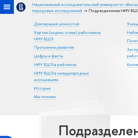
Национальный исследовательский университет «Высш
передовых исследований
Подразделения НИУ ВШЭ
Декларация ценностей
Учен
Хартия (кодекс этики) работников
Набл
НИУ ВШЭ
Попеч
Программа развития
Засл
Цифры и факты
рабо
НИУ ВШЭ в рейтингах
Колл
НИУ ВШЭ в международных
ассоциациях
История
Мы помним
Подразделен