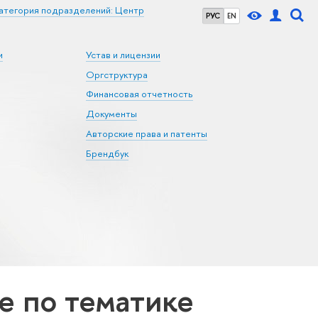
атегория подразделений: Центр
РУС
EN
и
Устав и лицензии
Оргструктура
Финансовая отчетность
Документы
Авторские права и патенты
Брендбук
 по тематике