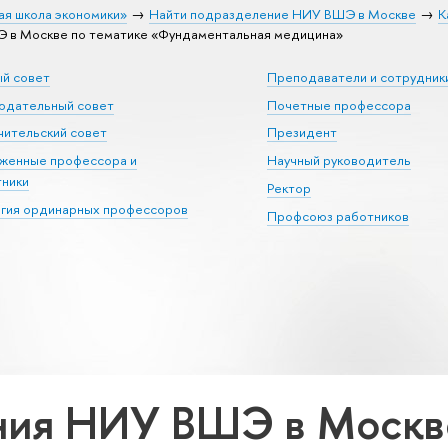
ая школа экономики»
Найти подразделение НИУ ВШЭ в Москве
К
 в Москве по тематике «Фундаментальная медицина»
ый совет
Преподаватели и сотрудник
юдательный совет
Почетные профессора
ительский совет
Президент
уженные профессора и
Научный руководитель
тники
Ректор
егия ординарных профессоров
Профсоюз работников
ия НИУ ВШЭ в Москве