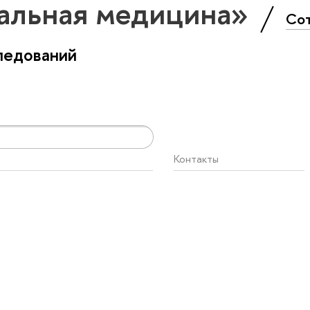
альная медицина»
Со
ледований
Контакты