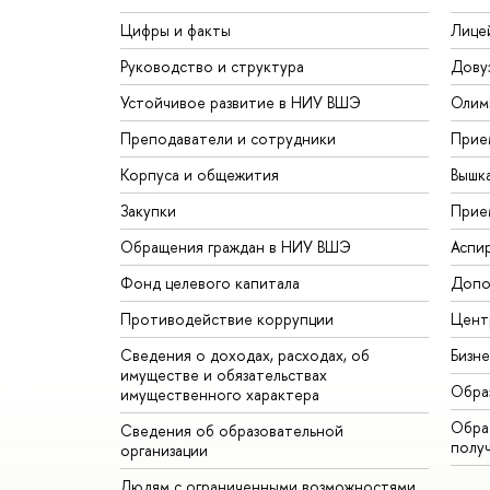
Цифры и факты
Лице
Руководство и структура
Дову
Устойчивое развитие в НИУ ВШЭ
Олим
Преподаватели и сотрудники
Прие
Корпуса и общежития
Вышк
Закупки
Прие
Обращения граждан в НИУ ВШЭ
Аспи
Фонд целевого капитала
Допо
Противодействие коррупции
Цент
Сведения о доходах, расходах, об
Бизн
имуществе и обязательствах
Обра
имущественного характера
Обрат
Сведения об образовательной
полу
организации
Людям с ограниченными возможностями