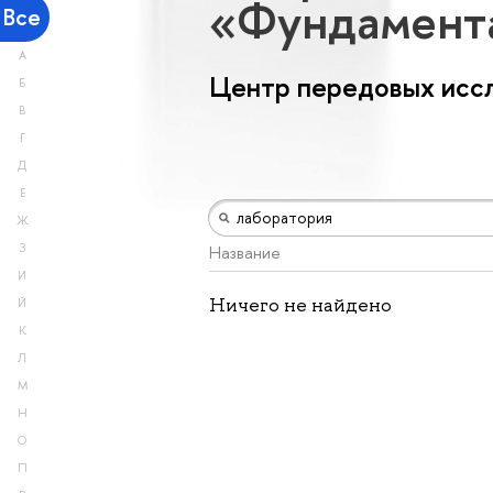
«Фундамент
Все
А
Центр передовых исс
Б
В
Г
Д
Е
Ж
З
Название
И
Ничего не найдено
Й
К
Л
М
Н
О
П