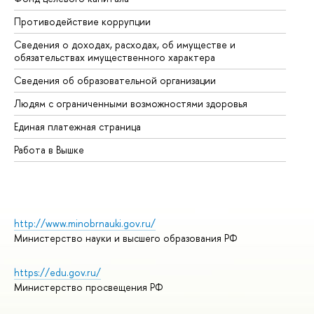
Противодействие коррупции
Це
Сведения о доходах, расходах, об имуществе и
Би
обязательствах имущественного характера
Об
Сведения об образовательной организации
Об
Людям с ограниченными возможностями здоровья
Единая платежная страница
Работа в Вышке
http://www.minobrnauki.gov.ru/
Министерство науки и высшего образования РФ
https://edu.gov.ru/
Министерство просвещения РФ