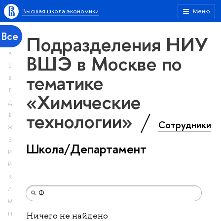
Высшая школа экономики
Меню
Все
Подразделения НИУ
А
ВШЭ в Москве по
Б
тематике
В
Г
«Химические
Д
технологии»
Е
Сотрудники
Ж
З
Школа/Департамент
И
Й
К
Л
М
Н
Ничего не найдено