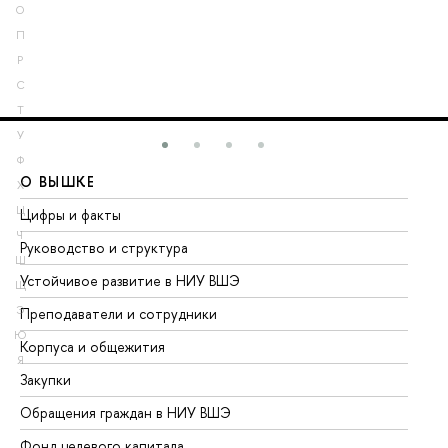
О
П
Р
С
Т
У
Ф
О ВЫШКЕ
О
Х
Ц
Цифры и факты
Ли
Ч
Руководство и структура
До
Ш
Устойчивое развитие в НИУ ВШЭ
Ол
Щ
Э
Преподаватели и сотрудники
Пр
Ю
Корпуса и общежития
Вы
Я
Закупки
Пр
Обращения граждан в НИУ ВШЭ
Ас
Фонд целевого капитала
До