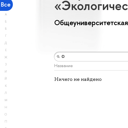
«Экологичес
Все
А
Общеуниверситетская
Б
В
Г
Д
Е
Ж
З
Название
И
Ничего не найдено
Й
К
Л
М
Н
О
П