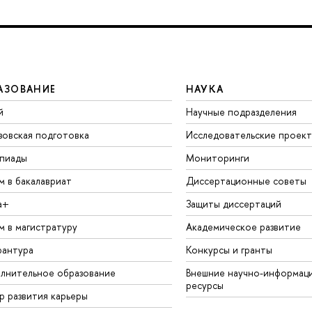
АЗОВАНИЕ
НАУКА
й
Научные подразделения
зовская подготовка
Исследовательские проек
пиады
Мониторинги
м в бакалавриат
Диссертационные советы
а+
Защиты диссертаций
м в магистратуру
Академическое развитие
рантура
Конкурсы и гранты
лнительное образование
Внешние научно-информац
ресурсы
р развития карьеры