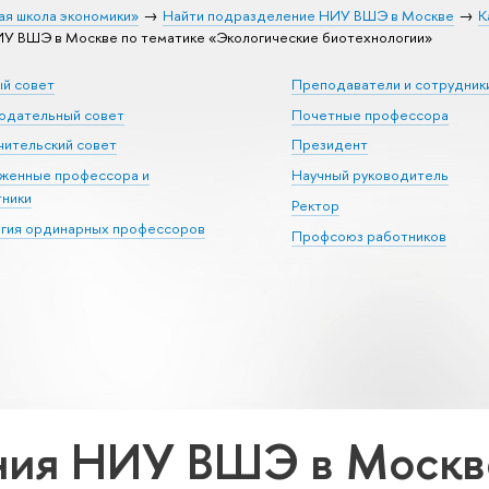
ая школа экономики»
Найти подразделение НИУ ВШЭ в Москве
К
У ВШЭ в Москве по тематике «Экологические биотехнологии»
ый совет
Преподаватели и сотрудник
юдательный совет
Почетные профессора
ительский совет
Президент
уженные профессора и
Научный руководитель
тники
Ректор
егия ординарных профессоров
Профсоюз работников
ия НИУ ВШЭ в Москве