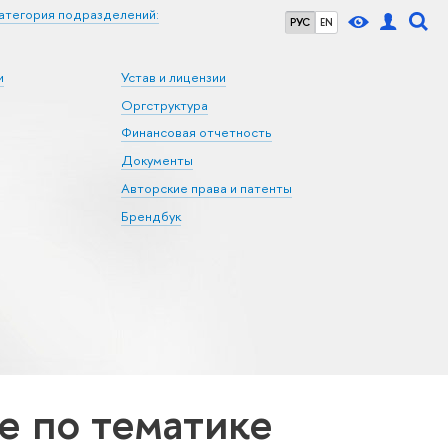
атегория подразделений:
РУС
EN
и
Устав и лицензии
Оргструктура
Финансовая отчетность
Документы
Авторские права и патенты
Брендбук
 по тематике