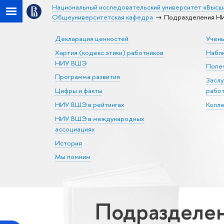
Национальный исследовательский университет «Высш
Общеуниверситетская кафедра
Подразделения НИ
Декларация ценностей
Учен
Хартия (кодекс этики) работников
Набл
НИУ ВШЭ
Попеч
Программа развития
Засл
Цифры и факты
рабо
НИУ ВШЭ в рейтингах
Колл
НИУ ВШЭ в международных
ассоциациях
История
Мы помним
Подразделен