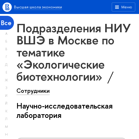
Высшая школа экономики
Меню
Все
Подразделения НИУ
А
ВШЭ в Москве по
Б
тематике
В
Г
«Экологические
Д
биотехнологии»
Е
Ж
З
Сотрудники
И
Научно-исследовательская
Й
К
лаборатория
Л
М
Н