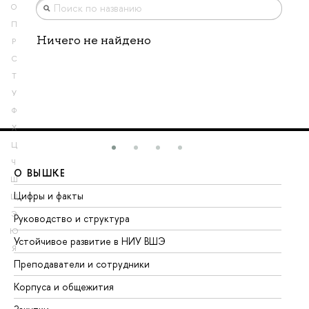
О
П
Ничего не найдено
Р
С
Т
У
Ф
Х
Ц
Ч
О ВЫШКЕ
О
Ш
Цифры и факты
Ли
Щ
Э
Руководство и структура
До
Ю
Устойчивое развитие в НИУ ВШЭ
Ол
Я
Преподаватели и сотрудники
Пр
Корпуса и общежития
Вы