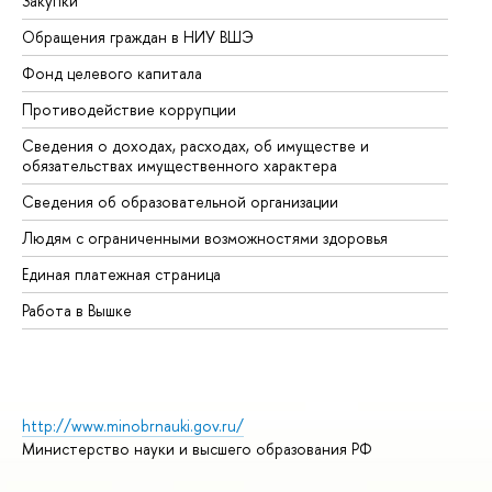
Закупки
Пр
Обращения граждан в НИУ ВШЭ
Ас
Фонд целевого капитала
До
Противодействие коррупции
Це
Сведения о доходах, расходах, об имуществе и
Би
обязательствах имущественного характера
Об
Сведения об образовательной организации
Об
Людям с ограниченными возможностями здоровья
Единая платежная страница
Работа в Вышке
http://www.minobrnauki.gov.ru/
Министерство науки и высшего образования РФ