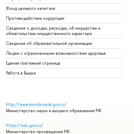
Фонд целевого капитала
До
Противодействие коррупции
Це
Сведения о доходах, расходах, об имуществе и
Би
обязательствах имущественного характера
Об
Сведения об образовательной организации
Об
Людям с ограниченными возможностями здоровья
Единая платежная страница
Работа в Вышке
http://www.minobrnauki.gov.ru/
Министерство науки и высшего образования РФ
https://edu.gov.ru/
Министерство просвещения РФ