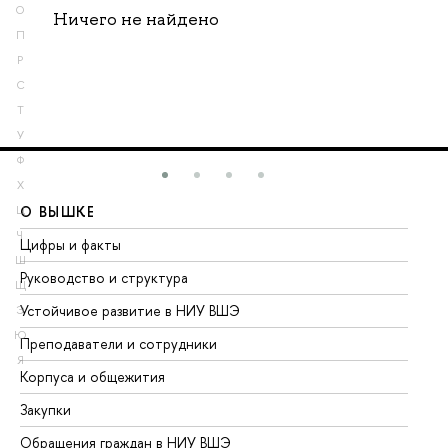
О
Ничего не найдено
П
Р
С
Т
У
Ф
Х
О ВЫШКЕ
О
Ц
Ч
Цифры и факты
Ли
Ш
Руководство и структура
До
Щ
Устойчивое развитие в НИУ ВШЭ
Ол
Э
Ю
Преподаватели и сотрудники
Пр
Я
Корпуса и общежития
Вы
Закупки
Пр
Обращения граждан в НИУ ВШЭ
Ас