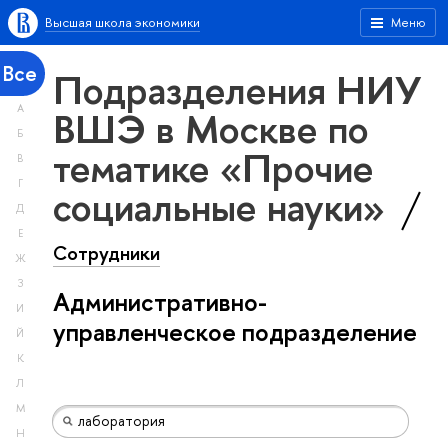
Высшая школа экономики
Меню
Все
Подразделения НИУ
А
ВШЭ в Москве по
Б
тематике «Прочие
В
Г
социальные науки»
Д
Е
Сотрудники
Ж
З
Административно-
И
управленческое подразделение
Й
К
Л
М
Н