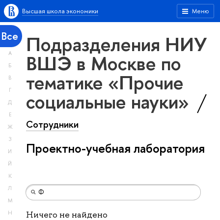
Высшая школа экономики
Меню
Все
Подразделения НИУ
А
ВШЭ в Москве по
Б
тематике «Прочие
В
Г
социальные науки»
Д
Е
Сотрудники
Ж
З
Проектно-учебная лаборатория
И
Й
К
Л
М
Н
Ничего не найдено