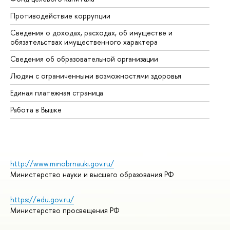
Противодействие коррупции
Це
Сведения о доходах, расходах, об имуществе и
Би
обязательствах имущественного характера
Об
Сведения об образовательной организации
Об
Людям с ограниченными возможностями здоровья
Единая платежная страница
Работа в Вышке
http://www.minobrnauki.gov.ru/
Министерство науки и высшего образования РФ
https://edu.gov.ru/
Министерство просвещения РФ