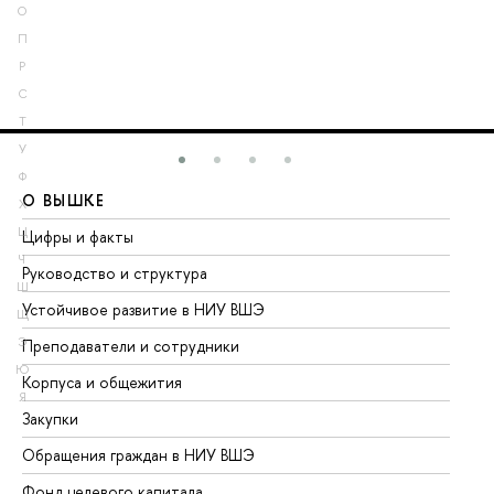
О
П
Р
С
Т
У
Ф
О ВЫШКЕ
О
Х
Ц
Цифры и факты
Ли
Ч
Руководство и структура
До
Ш
Устойчивое развитие в НИУ ВШЭ
Ол
Щ
Э
Преподаватели и сотрудники
Пр
Ю
Корпуса и общежития
Вы
Я
Закупки
Пр
Обращения граждан в НИУ ВШЭ
Ас
Фонд целевого капитала
До